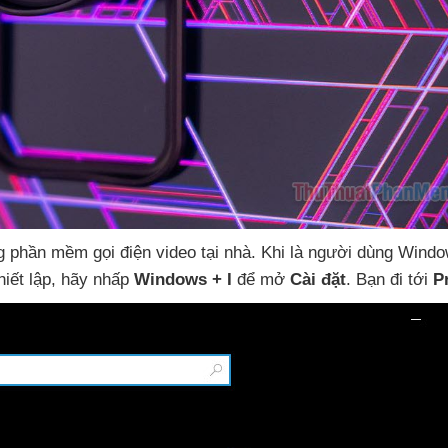
ng phần mềm gọi điện video tại nhà
.
Khi là người dùng Wind
hiết lập
, hãy nhấp
Windows + I
để mở
Cài đặt
. Bạn đi tới
P