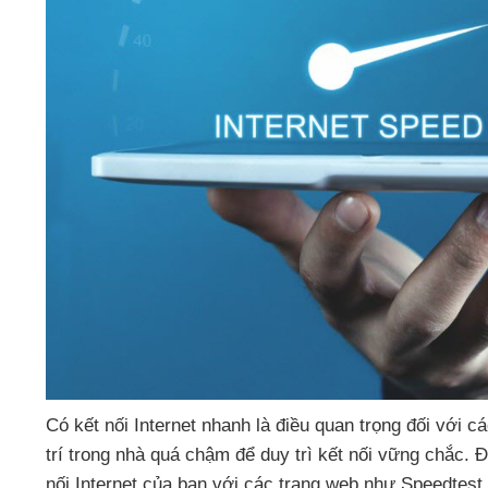
Có kết nối Internet nhanh là điều quan trọng đối
với
cá
trí trong nhà
quá chậm
để duy trì kết nối vững chắc
. 
nối Internet
của bạn
với
các trang web như Speedtest