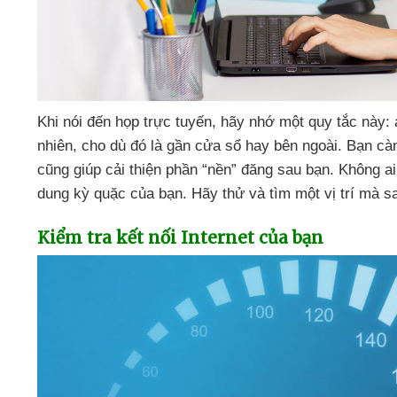
Khi nói đến họp trực tuyến
, hãy nhớ một quy tắc này:
nhiên
, cho
dù đó là gần cửa sổ hay bên ngoài
. Bạn cà
cũng giúp cải thiện phần “nền” đăng sau bạn
. Không a
dung kỳ quặc
của bạn
. Hãy thử
và tìm một vị trí
mà sa
Kiểm tra kết nối Internet
của bạn