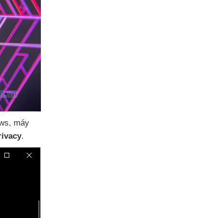
ows
, máy
rivacy
.