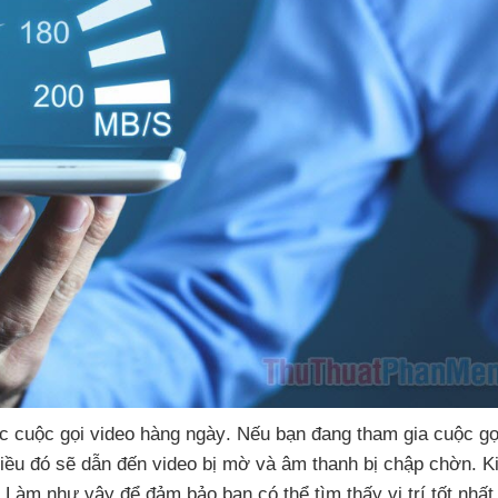
c cuộc gọi video hàng ngày
.
Nếu bạn đang tham gia cuộc gọ
Điều đó
sẽ dẫn đến video bị mờ
và âm thanh bị chập chờn
. K
. Làm
như vậy
để đảm bảo bạn
có thể tìm thấy vị trí tốt nhấ