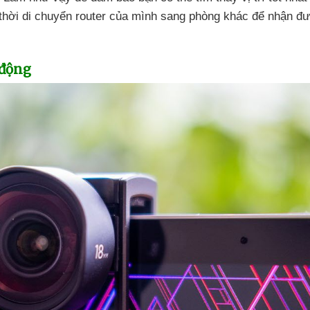
thời di chuyển router
của mình sang phòng khác
để nhận
đư
 động