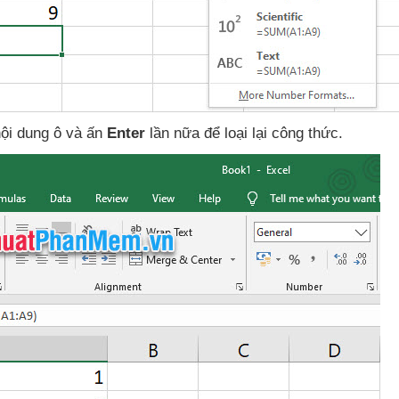
nội dung ô
và ấn
Enter
lần nữa
để loại lại công thức.