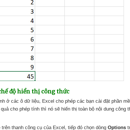
chế độ hiển thị công thức
ính ở
các ô dữ liệu
, Excel cho phép
các bạn cài đặt phần m
ết quả cho phép tính
thì nó
sẽ hiển thị toàn bộ nội dung công 
e
trên thanh công cụ
của Excel
, tiếp đó chọn dòng
Options
t