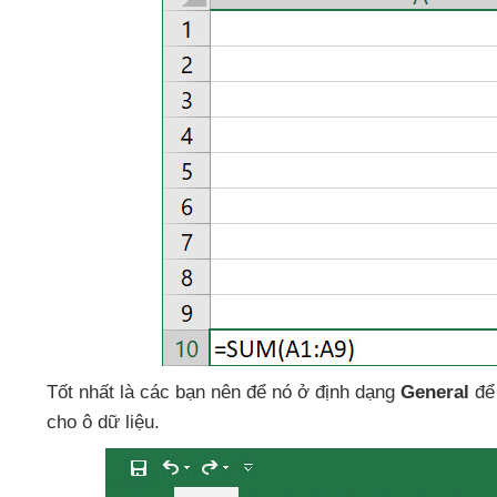
Tốt nhất là
các bạn nên
để nó ở định dạng
General
để
cho ô dữ liệu.