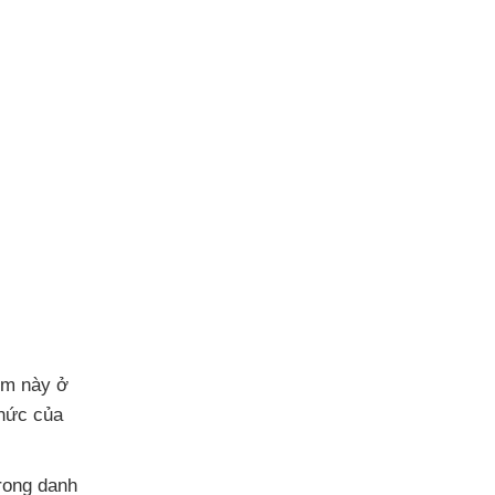
ềm này ở
thức
của
rong danh