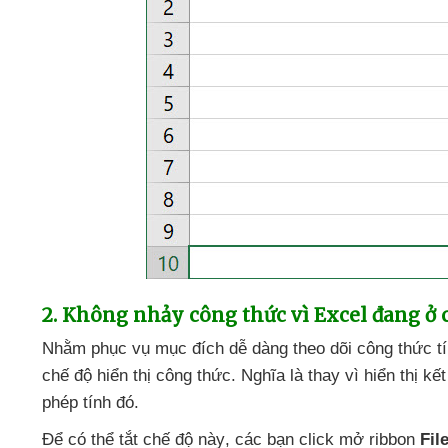
2
. Không nhảy công thức vì Excel đang ở 
Nhằm
phục vụ mục đích dễ dàng theo dõi công thức t
chế độ hiển thị công thức
. Nghĩa là thay vì hiển thị k
phép tính đó.
Để
có thể tắt chế độ này
,
các bạn click mở ribbon
Fil