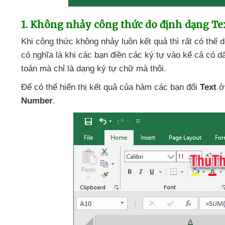
1
. Không nhảy công thức do định dạng Te
Khi công thức không nhảy luôn kết quả
thì
rất
có thể 
có nghĩa là khi
các bạn điền
các ký tự vào kể cả có 
toán
mà chỉ là dạng ký tự chữ
mà thôi.
Để
có thể hiển thị kết quả
của hàm
các bạn đổi
Text
ở
Number
.