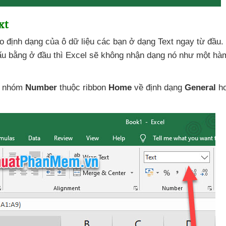
xt
do định dạng
của ô dữ liệu
các bạn ở dạng Text ngay từ đầu
.
dấu bằng ở đầu
thì Excel
sẽ không nhận dạng nó như một hàm
 nhóm
Number
thuộc ribbon
Home
về định dạng
General
h