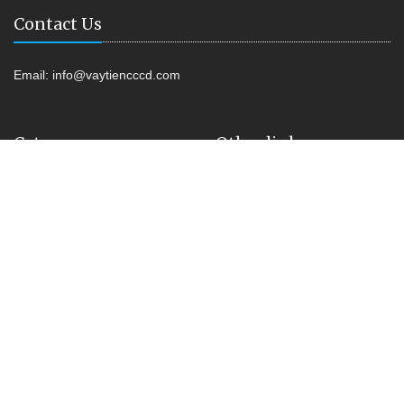
Contact Us
Email:
info@vaytiencccd.com
Category
Other link
Vay tiền Online
Shop Kiss
Vay tiền Không Lãi Suất
Vay tiền CCCD
Kiểm tra nợ xấu
Vay tiền Online
Liên hệ