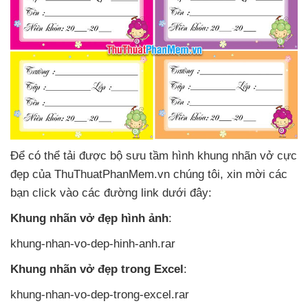
Để
có thể tải
được bộ sưu tầm hình khung nhãn vở cực
đẹp
của ThuThuatPhanMem.vn chúng tôi
, xin mời
các
bạn click vào
các đường link dưới đây:
Khung nhãn vở đẹp hình ảnh
:
khung-nhan-vo-dep-hinh-anh.rar
Khung nhãn vở đẹp trong Excel
:
khung-nhan-vo-dep-trong-excel.rar