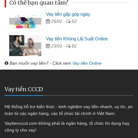
Có thể bạn quan tâm?
Vay tiền gấp góp ngày
25/01 -
52
Vay tiền Không Lãi Suất Online
23/01 -
82
Bạn muốn vay tiền? - Click xem
Vay tiền Online
Vay tiền CCCD
Hệ thống hỗ trợ kiến thức - kinh nghiệm vay tiền nhanh, uy tín, an
toàn từ các ngân hàng, các tổ chức tài chính ở Việt Nam.
Vaytiencccd.com không phải là ngân hàng, tổ chức tín dụng hay
công ty cho vay!