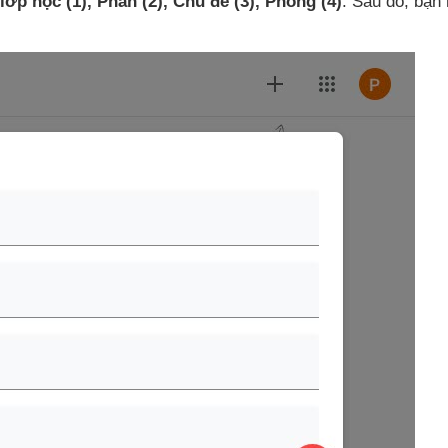
 lớp học
(1)
, Phần
(2)
, Chủ đề
(3)
,
Phòng
(4)
. Sau đó
, bạn