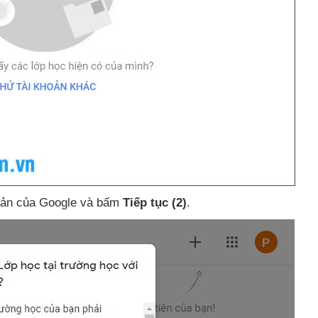
oản
của Google
và bấm
Tiếp tục
(2)
.