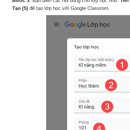
Bước 3:
Bạn điền
các nội dung cho lớp học như:
Tên
Tạo
(5)
để tạo lớp học
với Google Classrom.