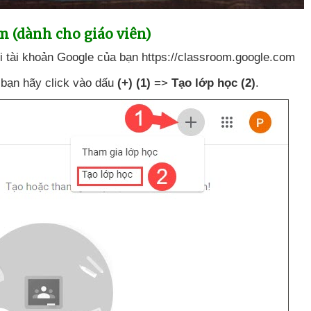
m (dành cho giáo viên)
i tài khoản Google
của bạn https://classroom.google.com
 bạn hãy click vào dấu
(+)
(1)
=>
Tạo lớp học
(2)
.