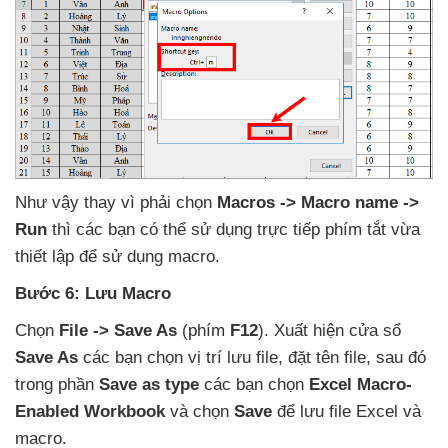
Như vậy thay vì phải chọn
Macros -> Macro name ->
Run
thì
các bạn
có thể sử dụng trực tiếp phím tắt vừa
thiết lập
để sử dụng macro.
Bước 6: Lưu Macro
Chọn
File -> Save As
(phím
F12
)
. Xuất hiện cửa sổ
Save As
các bạn chọn vị trí lưu file
, đặt tên file
,
sau đó
trong phần
Save as type
các bạn chọn
Excel Macro-
Enabled Workbook
và chọn
Save
để lưu file Excel
và
macro.