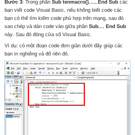
Bước 3
: Trong phần
Sub tenmacro()......End Sub
các
bạn viết code Visual Basic
,
nếu không biết code
các
bạn
có thể tìm kiếm code phù hợp trên mạng
,
sau đó
sao chép
và dán code vào giữa phần
Sub...
. End Sub
này
. Sau đó đóng cửa sổ Visual Basic.
Ví dụ: có một đoạn code đơn giản
dưới đây giúp
các
bạn in nghiêng
và đổ nền đỏ.