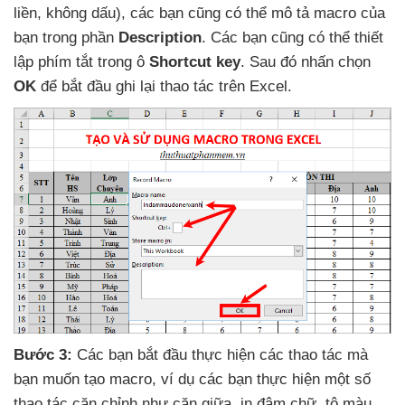
liền
, không dấu)
,
các bạn
cũng
có thể mô tả macro
của
bạn trong phần
Description
. Các bạn
cũng
có thể thiết
lập phím tắt trong ô
Shortcut key
. Sau đó nhấn chọn
OK
để bắt đầu ghi lại thao tác trên Excel.
Bước 3:
Các bạn bắt đầu thực hiện
các thao tác
mà
bạn muốn tạo macro
, ví dụ
các bạn thực hiện một số
thao tác căn chỉnh như căn giữa
, in đậm chữ
, tô màu
,