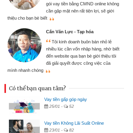
gói vay tiền bằng CMND online không
cần gặp mặt nên rất tiện lợi, sẽ giới
thiệu cho bạn bè biết
qu
Cấn Văn Lực - Tạp hóa
Tôi kinh doanh buôn bán nhỏ lẻ
nhiều lúc cần vốn nhập hàng, nhờ biết
đến website qua bạn bè giới thiệu tôi
đã giải quyết được công việc của
mình nhanh chóng
th
Có thể bạn quan tâm?
Vay tiền gấp góp ngày
25/01 -
52
Vay tiền Không Lãi Suất Online
23/01 -
82