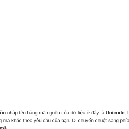
ồn
nhập tên bảng mã nguồn
của dữ liệu ở đây là
Unicode
,
g mã khác theo yêu cầu
của bạn
. Di chuyển chuột sang phía
 mã
.