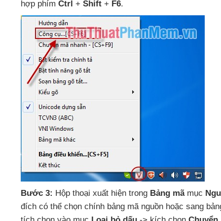
hợp phím
Ctrl
+
Shift
+
F6
.
Bước 3:
Hộp thoại xuất hiện trong
Bảng mã
mục
Ngu
đích
có thể chọn chính bảng mã nguồn
hoặc sang bản
tích chọn vào mục
Loại bỏ dấu
-> kích chọn
Chuyển