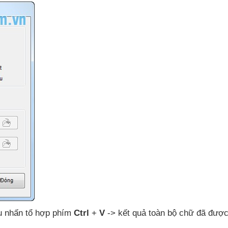
iệu nhấn tổ hợp phím
Ctrl
+
V
-> kết quả toàn bộ chữ
đã
được