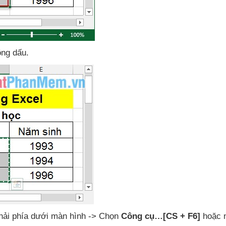
ông dấu.
hải phía dưới màn hình -> Chọn
Công cụ…[CS + F6]
hoặc 