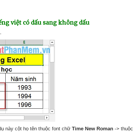
ếng việt có dấu sang không dấu
.
dụ này cột họ tên thuộc font chữ
Time New Roman
-> thuộ