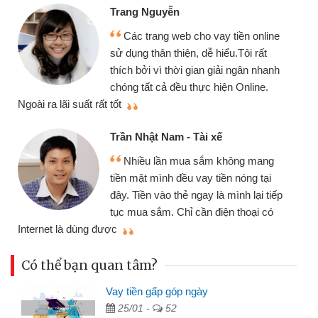
Trang Nguyễn
Các trang web cho vay tiền online
sử dụng thân thiện, dễ hiểu.Tôi rất
thích bởi vì thời gian giải ngân nhanh
chóng tất cả đều thực hiện Online.
thiệu cho bạn bè
ãi suất rất tốt
Trần Nhật Nam - Tài xế
Nhiều lần mua sắm không mang
tiền mặt mình đều vay tiền nóng tại
đây. Tiền vào thẻ ngay là mình lại tiếp
tục mua sắm. Chỉ cần điện thoại có
mình nhanh ch
là dùng được
Có thể bạn quan tâm?
Vay tiền gấp góp ngày
25/01 -
52