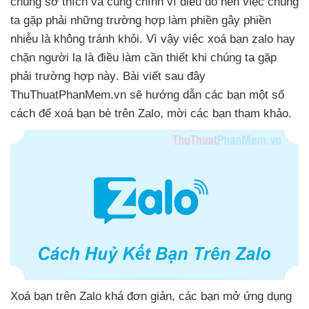
chung sở thích
và
cũng chính vì điều đó nên việc chúng
ta gặp phải
những trường hợp làm phiền gây phiền
nhiễu là không tránh khỏi
. Vì vậy việc xoá bạn zalo hay
chặn người lạ là điều làm cần thiết khi chúng ta gặp
phải trường hợp này
. Bài viết
sau đây
ThuThuatPhanMem.vn
sẽ hướng dẫn
các bạn một số
cách
để xoá bạn bè trên Zalo
, mời
các bạn tham khảo.
Xoá bạn trên Zalo
khá đơn giản
,
các bạn mở ứng dụng