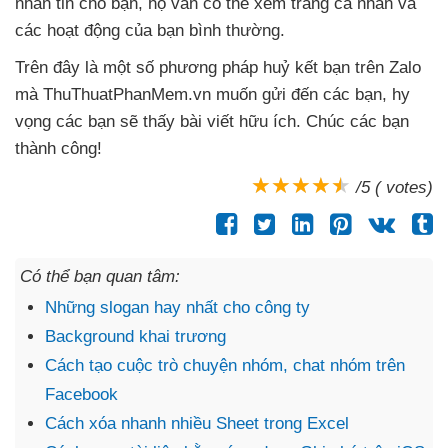
nhắn tin cho bạn
, họ
vẫn
có thể xem trang cá nhân
và
các hoạt động
của bạn bình thường.
Trên đây là một số phương pháp huỷ kết bạn trên Zalo
mà ThuThuatPhanMem.vn muốn gửi đến
các bạn
, hy
vọng
các bạn
sẽ thấy bài viết hữu ích
. Chúc
các bạn
thành công!
/5 ( votes)
Có thể bạn quan tâm:
Những slogan hay nhất cho công ty
Background khai trương
Cách tạo cuộc trò chuyện nhóm, chat nhóm trên
Facebook
Cách xóa nhanh nhiều Sheet trong Excel