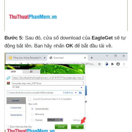
Bước 5:
Sau đó
, cửa sổ download
của
EagleGet
sẽ tự
động bật lên
. Bạn hãy nhấn
OK
để bắt đầu tải về.