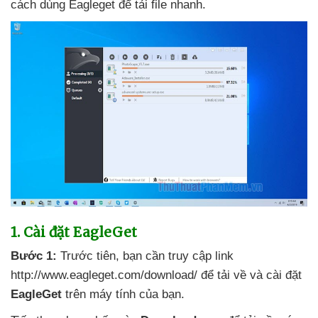
cách dùng Eagleget
để tải file nhanh.
1
. Cài đặt EagleGet
Bước 1:
Trước tiên
, bạn cần truy cập link
http://www.eagleget.com/download/
để tải về
và cài đặt
EagleGet
trên máy tính
của bạn.