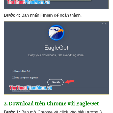
Bước 4:
Bạn nhấn
Finish
để hoàn thành.
2
. Download trên Chrome
với EagleGet
Bước 1:
Bạn mở Chrome
và click vào biểu tượng 3