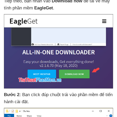
Tiếp theo
, bạn nhấn vào
Download now
để tải về máy
tính phần mềm
EagleGet
.
Bước 2:
Bạn click đúp chuột trái vào phần mềm
để tiến
hành cài đặt.