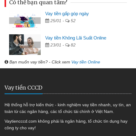
Có thể bạn quan tâm?
Vay tiền gấp góp ngày
25/01 -
52
Vay tiền Không Lãi Suất Online
23/01 -
82
Bạn muốn vay tiền? - Click xem
Vay tiền Online
Vay tiền CCCD
Hệ thống hỗ trợ kiến thức - kinh nghiệm vay tiền nhanh, uy tín, an
toàn từ các ngân hàng, các tổ chức tài chính ở Việt Nam.
Vaytiencccd.com không phải là ngân hàng, tổ chức tín dụng hay
công ty cho vay!