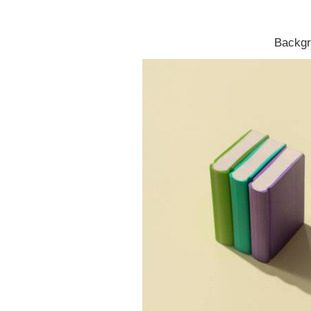
Backgr