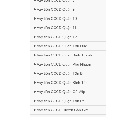
Vay tiền CCCD Quận 8
Vay tiền CCCD Quận 9
Vay tiền CCCD Quận 10
Vay tiền CCCD Quận 11
Vay tiền CCCD Quận 12
Vay tiền CCCD Quận Thủ Đức
Vay tiền CCCD Quận Bình Thạnh
Vay tiền CCCD Quận Phú Nhuận
Vay tiền CCCD Quận Tân Bình
Vay tiền CCCD Quận Bình Tân
Vay tiền CCCD Quận Gò Vấp
Vay tiền CCCD Quận Tân Phú
Vay tiền CCCD Huyện Cần Giờ