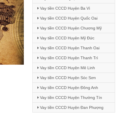
Vay tiền CCCD Huyện Ba Vì
Vay tiền CCCD Huyện Quốc Oai
Vay tiền CCCD Huyện Chương Mỹ
Vay tiền CCCD Huyện Mỹ Đức
Vay tiền CCCD Huyện Thanh Oai
Vay tiền CCCD Huyện Thanh Trì
Vay tiền CCCD Huyện Mê Linh
Vay tiền CCCD Huyện Sóc Sơn
Vay tiền CCCD Huyện Đông Anh
Vay tiền CCCD Huyện Thường Tín
Vay tiền CCCD Huyện Đan Phượng