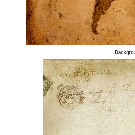
Backgrou