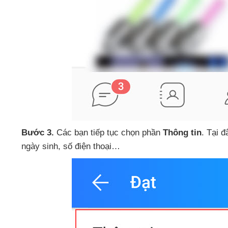
Bước 3.
Các bạn tiếp tục chọn phần
Thông tin
. Tại 
ngày sinh
, số điện thoại…