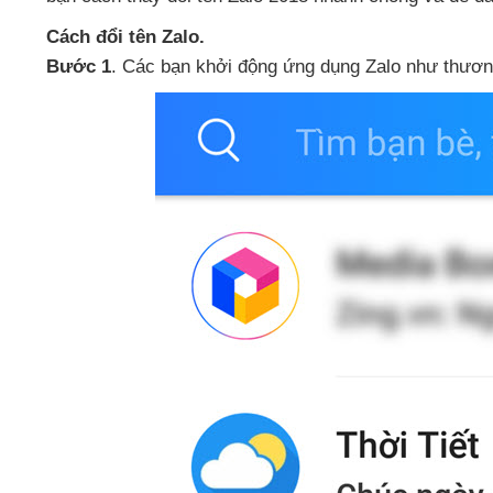
Cách đổi tên Zalo.
Bước 1
. Các bạn khởi động ứng dụng Zalo như thươ