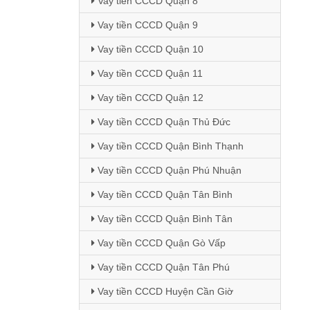
Vay tiền CCCD Quận 8
Vay tiền CCCD Quận 9
Vay tiền CCCD Quận 10
Vay tiền CCCD Quận 11
Vay tiền CCCD Quận 12
Vay tiền CCCD Quận Thủ Đức
Vay tiền CCCD Quận Bình Thạnh
Vay tiền CCCD Quận Phú Nhuận
Vay tiền CCCD Quận Tân Bình
Vay tiền CCCD Quận Bình Tân
Vay tiền CCCD Quận Gò Vấp
Vay tiền CCCD Quận Tân Phú
Vay tiền CCCD Huyện Cần Giờ