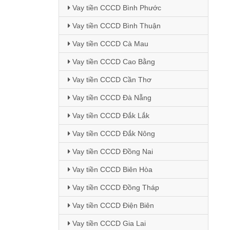
Vay tiền CCCD Bình Phước
Vay tiền CCCD Bình Thuận
Vay tiền CCCD Cà Mau
Vay tiền CCCD Cao Bằng
Vay tiền CCCD Cần Thơ
Vay tiền CCCD Đà Nẵng
Vay tiền CCCD Đắk Lắk
Vay tiền CCCD Đắk Nông
Vay tiền CCCD Đồng Nai
Vay tiền CCCD Biên Hòa
Vay tiền CCCD Đồng Tháp
Vay tiền CCCD Điện Biên
Vay tiền CCCD Gia Lai