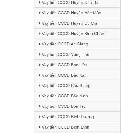
Vay tiền CCCD Huyện Nhà Bè
Vay tiền CCCD Huyện Hóc Môn
Vay tiền CCCD Huyện Củ Chi
Vay tiền CCCD Huyện Bình Chánh
Vay tiền CCCD An Giang
Vay tiền CCCD Vũng Tàu
Vay tiền CCCD Bạc Liêu
Vay tiền CCCD Bắc Kạn
Vay tiền CCCD Bắc Giang
Vay tiền CCCD Bắc Ninh
Vay tiền CCCD Bến Tre
Vay tiền CCCD Bình Dương
Vay tiền CCCD Bình Định