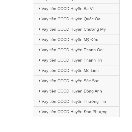
Vay tiền CCCD Huyện Ba Vì
Vay tiền CCCD Huyện Quốc Oai
Vay tiền CCCD Huyện Chương Mỹ
Vay tiền CCCD Huyện Mỹ Đức
Vay tiền CCCD Huyện Thanh Oai
Vay tiền CCCD Huyện Thanh Trì
Vay tiền CCCD Huyện Mê Linh
Vay tiền CCCD Huyện Sóc Sơn
Vay tiền CCCD Huyện Đông Anh
Vay tiền CCCD Huyện Thường Tín
Vay tiền CCCD Huyện Đan Phượng