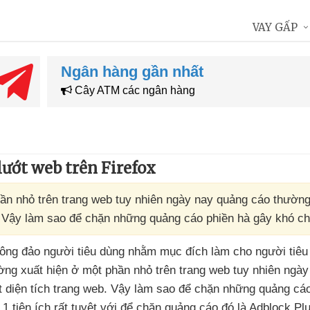
VAY GẤP
Ngân hàng gần nhất
Cây ATM các ngân hàng
ướt web trên Firefox
ần nhỏ trên trang web tuy nhiên ngày nay quảng cáo thường
eb. Vậy làm sao để chặn những quảng cáo phiền hà gây khó 
ông đảo người tiêu dùng
nhằm mục đích làm cho người tiêu 
ng xuất hiện ở một phần nhỏ trên trang web tuy nhiên ngà
 diện tích trang web
. Vậy làm sao
để chặn
những quảng cáo
 1 tiện ích
rất tuyệt
với
để chặn quảng cáo đó là Adblock Plu