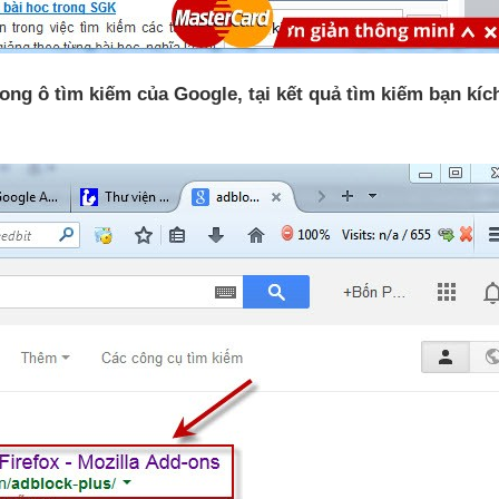
trong ô tìm kiếm
của Google
, tại kết quả tìm kiếm bạn kíc