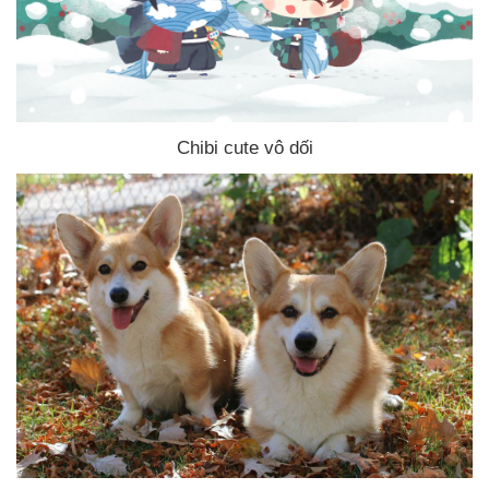
Chibi cute vô dối