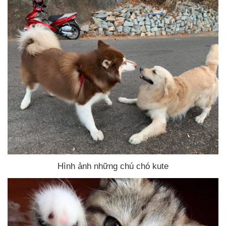
Hình ảnh
những chú chó kute