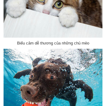
Biểu cảm dễ thương
của
những chú mèo