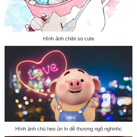
Hình ảnh chibi so cute
Hình ảnh chú heo ủn ỉn dễ thương ngộ nghinhc