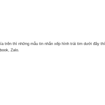
hía trên
thì
những mẫu tin nhắn xếp hình trái tim
dưới đây th
ebook
, Zalo.