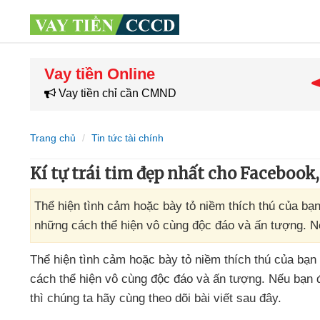
Vay tiền Online
Vay tiền chỉ cần CMND
Trang chủ
Tin tức tài chính
Kí tự trái tim đẹp nhất cho Facebook
Thể hiện tình cảm hoặc bày tỏ niềm thích thú của bạn
những cách thể hiện vô cùng độc đáo và ấn tượng. N
Thể hiện tình cảm
hoặc bày tỏ niềm thích thú
của bạn
cách thể hiện vô cùng độc đáo
và ấn tượng
.
Nếu bạn 
thì chúng ta hãy cùng theo dõi bài viết
sau đây.