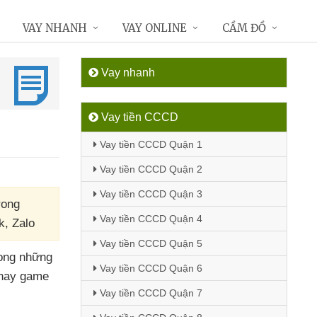
VAY NHANH
VAY ONLINE
CẦM ĐỒ
Vay nhanh
Vay tiền CCCD
Vay tiền CCCD Quận 1
Vay tiền CCCD Quận 2
Vay tiền CCCD Quận 3
rong
Vay tiền CCCD Quận 4
k, Zalo
Vay tiền CCCD Quận 5
rong
những
Vay tiền CCCD Quận 6
 hay game
Vay tiền CCCD Quận 7