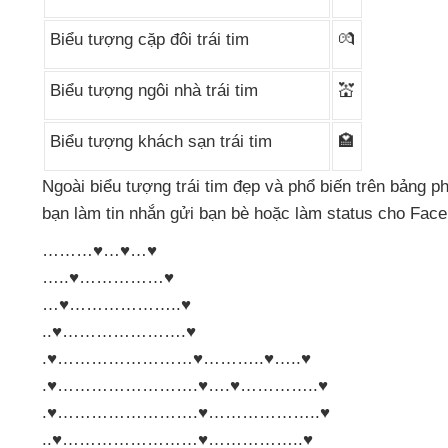
Biểu tượng cặp đôi trái tim
💏
Biểu tượng ngôi nhà trái tim
💒
Biểu tượng khách sạn trái tim
🏩
Ngoài biểu tượng trái tim đẹp
và phổ biến trên bảng p
bạn làm tin nhắn gửi bạn bè
hoặc làm status cho Fac
………♥…♥…♥
…..♥……………♥
…♥………………..♥
..♥………………….♥
.♥……………………♥………..♥…..♥
.♥…………………….♥….♥…………..♥
.♥…………………….♥………………..♥
..♥……………………♥……………..♥