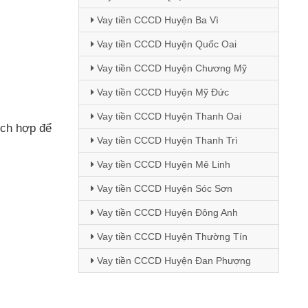
Vay tiền CCCD Huyện Ba Vì
Vay tiền CCCD Huyện Quốc Oai
Vay tiền CCCD Huyện Chương Mỹ
Vay tiền CCCD Huyện Mỹ Đức
Vay tiền CCCD Huyện Thanh Oai
ích hợp
để
Vay tiền CCCD Huyện Thanh Trì
Vay tiền CCCD Huyện Mê Linh
Vay tiền CCCD Huyện Sóc Sơn
Vay tiền CCCD Huyện Đông Anh
Vay tiền CCCD Huyện Thường Tín
Vay tiền CCCD Huyện Đan Phượng