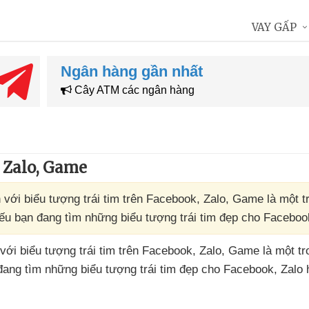
VAY GẤP
Ngân hàng gần nhất
Cây ATM các ngân hàng
, Zalo, Game
 với biểu tượng trái tim trên Facebook, Zalo, Game là một t
ếu bạn đang tìm những biểu tượng trái tim đẹp cho Faceboo
với biểu tượng trái tim trên Facebook
, Zalo
, Game là một t
đang tìm
những biểu tượng trái tim đẹp cho Facebook
, Zalo