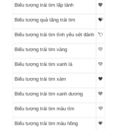
Biểu tượng trái tim lấp lánh
💖
Biểu tượng quà tặng trái tim
💝
Biểu tượng trái tim tình yêu sét đánh
💘
Biểu tượng trái tim vàng
💛
Biểu tượng trái tim xanh lá
💚
Biểu tượng trái tim xám
🖤
Biểu tượng trái tim xanh dương
💙
Biểu tượng trái tim màu tím
💜
Biểu tượng trái tim màu hồng
💗