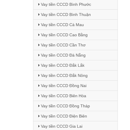
Vay tiền CCCD Bình Phước
Vay tiền CCCD Bình Thuận
Vay tiền CCCD Cà Mau
Vay tiền CCCD Cao Bằng
Vay tiền CCCD Cần Thơ
Vay tiền CCCD Đà Nẵng
Vay tiền CCCD Đắk Lắk
Vay tiền CCCD Đắk Nông
Vay tiền CCCD Đồng Nai
Vay tiền CCCD Biên Hòa
Vay tiền CCCD Đồng Tháp
Vay tiền CCCD Điện Biên
Vay tiền CCCD Gia Lai