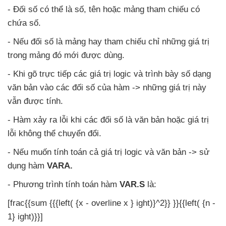
- Đối số
có thể là số
, tên
hoặc mảng tham chiếu có
chứa số.
-
Nếu đối số là mảng hay tham chiếu chỉ
những giá trị
trong mảng đó mới
được dùng.
-
Khi gõ trực tiếp
các giá trị logic
và trình bày số dạng
văn bản vào
các đối số
của hàm ->
những giá trị này
vẫn
được tính.
- Hàm xảy ra lỗi khi
các đối số là văn bản
hoặc giá trị
lỗi không thể chuyển đổi.
-
Nếu muốn tính toán cả giá trị logic
và văn bản -> sử
dụng hàm
VARA.
- Phương trình tính toán hàm
VAR.S
là:
[frac{{sum {{{left( {x - overline x } ight)}^2}} }}{{left( {n -
1} ight)}}]