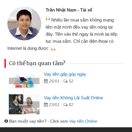
Cấn Văn Lực - Tạp hóa
Tôi kinh doanh buôn bán nhỏ lẻ
ng
nhiều lúc cần vốn nhập hàng, nhờ biết
ại
đến website qua bạn bè giới thiệu tôi
 tiếp
đã giải quyết được công việc của
có
mình nhanh chóng
Có thể bạn quan tâm?
Vay tiền gấp góp ngày
25/01 -
52
Vay tiền Không Lãi Suất Online
23/01 -
82
Bạn muốn vay tiền? - Click xem
Vay tiền Online