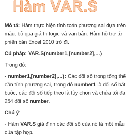
Mô tả:
Hàm thực hiện tính toán phương sai dựa trên
mẫu
, bỏ qua giá trị logic
và văn bản
. Hàm hỗ trợ từ
phiên bản Excel 2010 trở đi.
Cú pháp: VAR.S(number1,[number2],...)
Trong đó:
-
number1,[number2],...):
Các đối số trong tổng thể
cần tính phương sai
, trong đó
number1
là đối số bắt
buộc
,
các đối số
tiếp theo là tùy chọn
và chứa tối đa
254 đối số
number.
Chú ý:
- Hàm
VAR.S
giả định
các đối số
của nó là một mẫu
của tập hợp.