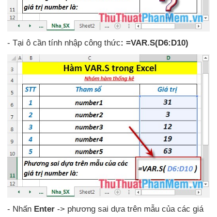
-
Tại ô cần tính nhập công thức
: =VAR.S(D6:D10)
- Nhấn
Enter
-> phương sai dựa trên mẫu
của
các giá