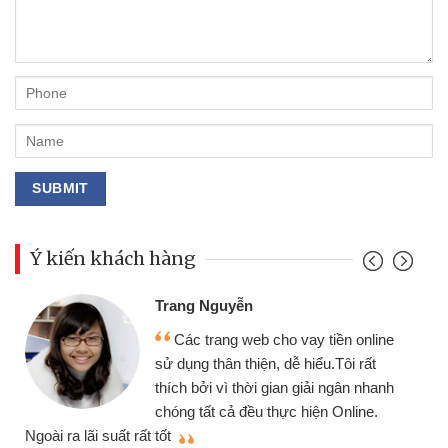
Ý kiến khách hàng
Đoàn Hữu Cảnh
Mình cần tiền gấp nên định cầm cố
line
chiếc xe wave nhưng thật may đã có
t
gói vay tiền bằng CMND online không
hanh
cần gặp mặt nên rất tiện lợi, sẽ giới
.
thiệu cho bạn bè biết