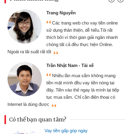
Trang Nguyễn
Các trang web cho vay tiền online
sử dụng thân thiện, dễ hiểu.Tôi rất
thích bởi vì thời gian giải ngân nhanh
chóng tất cả đều thực hiện Online.
thiệu cho bạn bè
ãi suất rất tốt
Trần Nhật Nam - Tài xế
Nhiều lần mua sắm không mang
tiền mặt mình đều vay tiền nóng tại
đây. Tiền vào thẻ ngay là mình lại tiếp
tục mua sắm. Chỉ cần điện thoại có
mình nhanh ch
là dùng được
Có thể bạn quan tâm?
Vay tiền gấp góp ngày