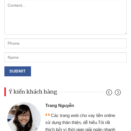
Ý kiến khách hàng
Đoàn Hữu Cảnh
Mình cần tiền gấp nên định cầm cố
nline
chiếc xe wave nhưng thật may đã có
rất
gói vay tiền bằng CMND online không
nhanh