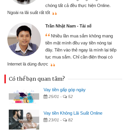
cần gặp mặt nên rất tiện lợi, sẽ giới
ne.
thiệu cho bạn bè biết
Cấn Văn Lực - Tạp hóa
Tôi kinh doanh buôn bán nhỏ lẻ
mang
nhiều lúc cần vốn nhập hàng, nhờ biết
tại
đến website qua bạn bè giới thiệu tôi
i tiếp
đã giải quyết được công việc của
i có
mình nhanh chóng
Có thể bạn quan tâm?
Vay tiền gấp góp ngày
25/01 -
52
Vay tiền Không Lãi Suất Online
23/01 -
82