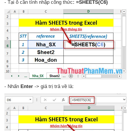
- Tại ô cần tính nhập công thức
: =SHEETS(C6)
- Nhấn
Enter
-> giá trị trả về là: