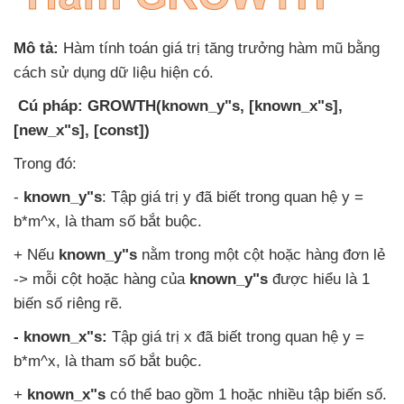
Mô tả:
Hàm tính toán giá trị tăng trưởng hàm mũ bằng
cách sử dụng dữ liệu hiện có
.
Cú pháp:
GROWTH(known_y"s
, [known_x"s]
,
[new_x"s]
, [const])
Trong đó:
-
known_y"s
: Tập giá trị y
đã biết trong quan hệ y =
b*m^x
, là tham số bắt buộc.
+
Nếu
known_y"s
nằm trong một cột
hoặc hàng đơn lẻ
-> mỗi cột
hoặc hàng
của
known_y"s
được hiểu là 1
biến số
riêng rẽ.
- known_x"s:
Tập giá trị x
đã biết trong quan hệ y =
b*m^x
, là tham số bắt buộc.
+
known_x"s
có thể
bao gồm 1
hoặc nhiều tập biến số.