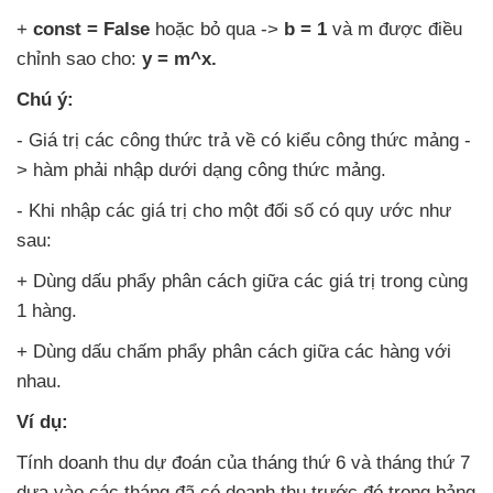
+
const = False
hoặc bỏ qua ->
b = 1
và m
được điều
chỉnh sao cho:
y = m^x.
Chú ý:
- Giá trị
các công thức trả về có kiểu công thức mảng -
> hàm phải nhập dưới dạng công thức mảng.
-
Khi nhập
các giá trị cho một đối số có quy ước
như
sau:
+ Dùng dấu phẩy phân cách giữa
các giá trị trong cùng
1 hàng.
+ Dùng dấu chấm phẩy phân cách giữa
các hàng
với
nhau.
Ví dụ:
Tính doanh thu dự đoán
của tháng thứ 6
và tháng thứ 7
dựa vào
các tháng
đã có doanh thu trước đó trong bảng