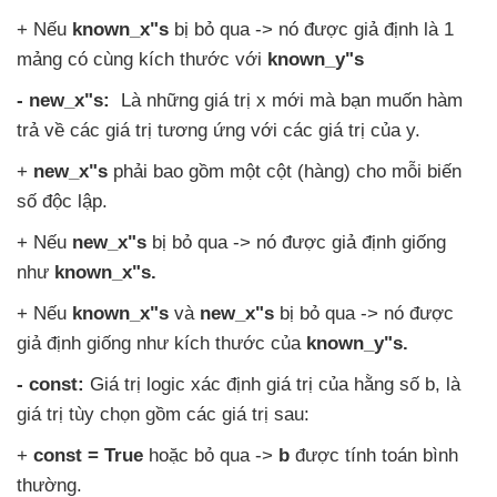
+
Nếu
known_x"s
bị bỏ qua -> nó
được giả định là 1
mảng có cùng kích thước
với
known_y"s
- new_x"s:
Là
những giá trị x mới
mà bạn muốn hàm
trả về
các giá trị tương ứng
với
các giá trị
của y.
+
new_x"s
phải
bao gồm một cột (hàng) cho mỗi biến
số độc lập.
+
Nếu
new_x"s
bị bỏ qua -> nó
được giả định giống
như
known_x"s.
+
Nếu
known_x"s
và
new_x"s
bị bỏ qua -> nó
được
giả định giống như kích thước
của
known_y"s.
- const:
Giá trị logic xác định giá trị
của hằng số b
, là
giá trị tùy chọn gồm
các giá trị sau:
+
const = True
hoặc bỏ qua ->
b
được tính toán bình
thường.