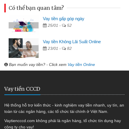
Có thể bạn quan tâm?
Vay tiền gấp góp ngày
25/01 -
52
Vay tiền Không Lãi Suất Online
23/01 -
82
Bạn muốn vay tiền? - Click xem
Vay tiền Online
Vay tiền CCCD
Hệ thống hỗ trợ kiến thức - kinh nghiệm vay tiền nhanh, uy tín, an
toàn từ các ngân hàng, các tổ chức tài chính ở Việt Nam.
Vaytiencccd.com không phải là ngân hàng, tổ chức tín dụng hay
công ty cho vay!