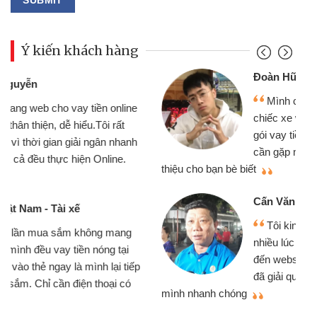
Ý kiến khách hàng
Đoàn Hữu Cảnh
Mình cần tiền gấp nên định cầm cố
chiếc xe wave nhưng thật may đã có
gói vay tiền bằng CMND online không
cần gặp mặt nên rất tiện lợi, sẽ giới
thiệu cho bạn bè biết
qu
Cấn Văn Lực - Tạp hóa
Tôi kinh doanh buôn bán nhỏ lẻ
nhiều lúc cần vốn nhập hàng, nhờ biết
đến website qua bạn bè giới thiệu tôi
đã giải quyết được công việc của
mình nhanh chóng
th