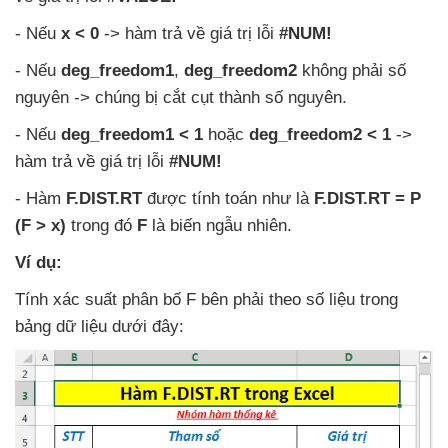
-
Nếu
x < 0
-> hàm trả về giá trị lỗi
#NUM!
-
Nếu
deg_freedom1
,
deg_freedom2
không phải số
nguyên -> chúng bị cắt cụt thành số nguyên.
-
Nếu
deg_freedom1 < 1
hoặc
deg_freedom2 < 1
->
hàm trả về giá trị lỗi
#NUM!
- Hàm
F.DIST.RT
được tính toán như là
F.DIST.RT = P
(F > x)
trong đó
F
là biến ngẫu nhiên.
Ví dụ:
Tính xác suất phân bố F bên phải theo số liệu trong
bảng dữ liệu
dưới đây: