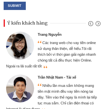
Ý kiến khách hàng
Đoàn Hữu Cảnh
Mình cần tiền gấp nên định cầm cố
ine
chiếc xe wave nhưng thật may đã có
gói vay tiền bằng CMND online không
anh
cần gặp mặt nên rất tiện lợi, sẽ giới
thiệu cho bạn bè biết
Cấn Văn Lực - Tạp hóa
Tôi kinh doanh buôn bán nhỏ lẻ
g
nhiều lúc cần vốn nhập hàng, nhờ biết
i
đến website qua bạn bè giới thiệu tôi
iếp
đã giải quyết được công việc của
ó
mình nhanh chóng