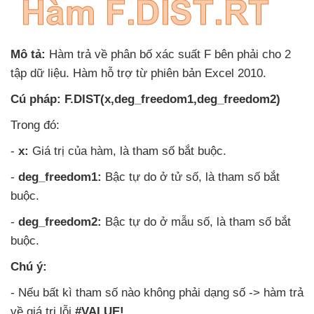
Mô tả:
Hàm trả về phân bố xác suất F bên phải cho 2
tập dữ liệu
. Hàm hỗ trợ từ phiên bản Excel 2010.
Cú pháp:
F.DIST(x,deg_freedom1,deg_freedom2)
Trong đó:
-
x:
Giá trị
của hàm
, là tham số bắt buộc.
-
deg_freedom1:
Bậc tự do ở tử số
, là tham số bắt
buộc.
-
deg_freedom2:
Bậc tự do ở mẫu số
, là tham số bắt
buộc.
Chú ý:
-
Nếu bất kì tham số nào không phải dạng số -> hàm trả
về giá trị lỗi
#VALUE!