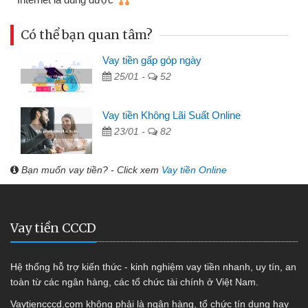
Có thể bạn quan tâm?
Vay tiền gấp góp ngày
25/01 -
52
Vay tiền Không Lãi Suất Online
23/01 -
82
Bạn muốn vay tiền? - Click xem
Vay tiền Online
Vay tiền CCCD
Hệ thống hỗ trợ kiến thức - kinh nghiệm vay tiền nhanh, uy tín, an
toàn từ các ngân hàng, các tổ chức tài chính ở Việt Nam.
Vaytiencccd.com không phải là ngân hàng, tổ chức tín dụng hay