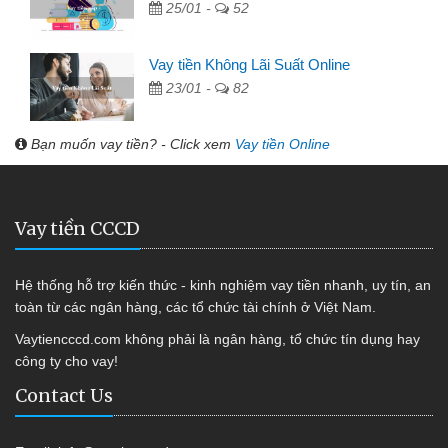
25/01 -
52
Vay tiền Không Lãi Suất Online
23/01 -
82
Bạn muốn vay tiền? - Click xem
Vay tiền Online
Vay tiền CCCD
Hệ thống hỗ trợ kiến thức - kinh nghiệm vay tiền nhanh, uy tín, an
toàn từ các ngân hàng, các tổ chức tài chính ở Việt Nam.
Vaytiencccd.com không phải là ngân hàng, tổ chức tín dụng hay
công ty cho vay!
Contact Us