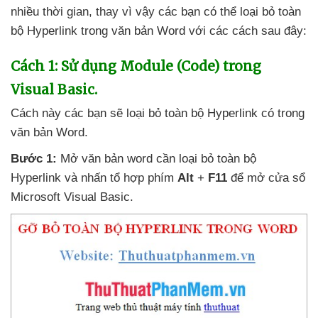
nhiều thời gian
, thay vì vậy
các bạn
có thể loại bỏ toàn
bộ Hyperlink trong văn bản Word
với
các cách
sau đây:
Cách 1: Sử dụng Module (Code) trong
Visual Basic.
Cách này
các bạn
sẽ loại bỏ toàn bộ Hyperlink có trong
văn bản Word.
Bước 1:
Mở văn bản word cần loại bỏ toàn bộ
Hyperlink
và nhấn tổ hợp phím
Alt
+
F11
để mở cửa sổ
Microsoft Visual Basic
.