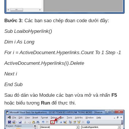
Bước 3:
Các bạn sao chép đoạn code
dưới đây:
Sub LoaiboHyperlink()
Dim i As Long
For i = ActiveDocument.Hyperlinks.Count To 1 Step -1
ActiveDocument.Hyperlinks(i).Delete
Next i
End Sub
Sau đó dán vào Module
các bạn vừa mở
và nhấn
F5
hoặc biểu tượng
Run
để thực thi
.