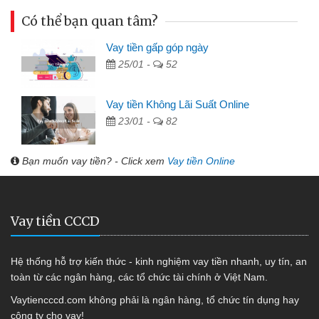
Có thể bạn quan tâm?
Vay tiền gấp góp ngày
25/01 -
52
Vay tiền Không Lãi Suất Online
23/01 -
82
Bạn muốn vay tiền? - Click xem
Vay tiền Online
Vay tiền CCCD
Hệ thống hỗ trợ kiến thức - kinh nghiệm vay tiền nhanh, uy tín, an
toàn từ các ngân hàng, các tổ chức tài chính ở Việt Nam.
Vaytiencccd.com không phải là ngân hàng, tổ chức tín dụng hay
công ty cho vay!