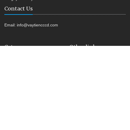
Contact Us
Email:
info@vaytiencccd.com
Category
Other link
Vay tiền Online
Shop Kiss
Vay tiền Không Lãi Suất
Vay tiền CCCD
Kiểm tra nợ xấu
Vay tiền Online
Liên hệ