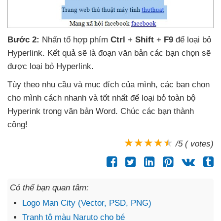
Bước 2:
Nhấn tổ hợp phím
Ctrl
+
Shift
+
F9
để loại bỏ
Hyperlink
. Kết quả
sẽ là đoạn văn bản
các bạn chọn
sẽ
được loại bỏ Hyperlink
.
Tùy theo nhu cầu
và mục đích
của mình
,
các bạn chọn
cho mình cách nhanh
và tốt nhất
để loại bỏ toàn bộ
Hyperink trong văn bản Word
. Chúc
các bạn thành
công!
/5 ( votes)
Có thể bạn quan tâm:
Logo Man City (Vector, PSD, PNG)
Tranh tô màu Naruto cho bé