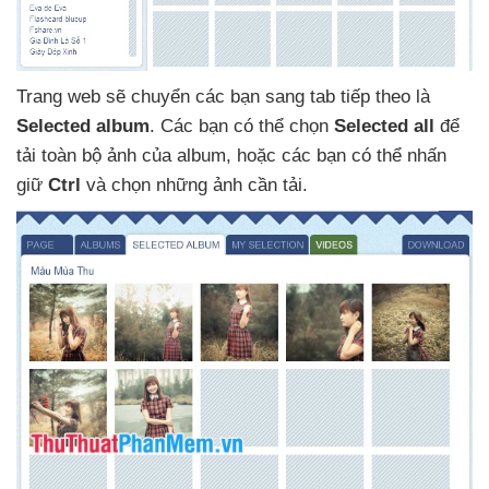
Trang web
sẽ chuyển
các bạn sang tab
tiếp theo là
Selected album
. Các bạn
có thể chọn
Selected all
để
tải toàn bộ ảnh
của album
,
hoặc
các bạn
có thể nhấn
giữ
Ctrl
và chọn
những ảnh cần tải.