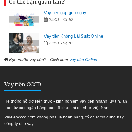
Có thể bạn quan tâm?
Vay tiền gấp góp ngày
25/01 -
52
Vay tiền Không Lãi Suất Online
23/01 -
82
Bạn muốn vay tiền? - Click xem
Vay tiền Online
Vay tiền CCCD
Hệ thống hỗ trợ kiến thức - kinh nghiệm vay tiền nhanh, uy tín, an
toàn từ các ngân hàng, các tổ chức tài chính ở Việt Nam.
Vaytiencccd.com không phải là ngân hàng, tổ chức tín dụng hay
công ty cho vay!