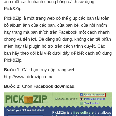
ảnh một cách nhanh chóng bằng cách sử dụng
Pick&Zip
.
Pick&Zip là một trang web
có thể giúp
các bạn tải toàn
bộ album ảnh
của
các bạn
,
của bạn bè
,
của hội nhóm
hay trang
mà bạn thích trên Facebook một cách nhanh
chóng
và tiện lợi
. Dễ dàng sử dụng
, không cần tải phần
mềm hay tải plugin hỗ trợ trên cách trình duyệt
. Các
bạn hãy theo dõi bài viết
dưới đây
để biết cách sử dụng
Pick&Zip.
Bước 1:
Các bạn truy cập trang web
http://www.picknzip.com/
.
Bước 2:
Chọn
Facebook download
.