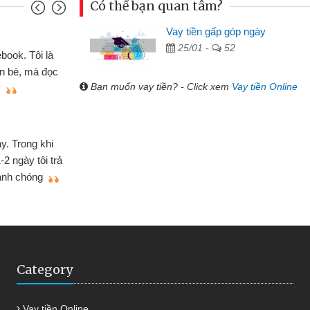
Có thể bạn quan tâm?
h viên
Vay tiền gấp góp ngày
25/01 -
52
n thông qua quảng cáo trên facebook. Tôi là
cần đóng tiền nhà, sinh nhật bạn bè, mà đọc
Bạn muốn vay tiền? - Click xem
Vay tiền Online
hanh gọn nên tôi quyết định vay
ánh
các ngân hàng không ai cho vay. Trong khi
để giải quyết việc riêng, trong 1-2 ngày tôi trả
 ơn đã giúp tôi kịp thời và nhanh chóng
Category
Vay tiền Online