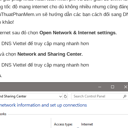
ng tốc độ mạng internet cho
dù không nhiều
nhưng
cũng đán
ThuThuatPhanMem.vn
sẽ hướng dẫn
các bạn cách đổi sang 
 khảo!
ternet
sau đó chọn
Open Network & Internet settings.
và chọn
Network and Sharing Center.
s
.