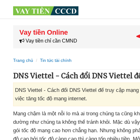
Vay tiền Online
Vay tiền chỉ cần CMND
Trang chủ
Tin tức tài chính
DNS Viettel - Cách đổi DNS Viettel 
DNS Viettel - Cách đổi DNS Viettel để truy cập mạng
việc tăng tốc độ mạng internet.
Mạng chậm là một nỗi lo
mà ai trong chúng ta
cũng kh
dường như chúng ta không thể tránh khỏi
. Mặc
dù vậy
gói tốc độ mạng cao hơn chẳng hạn
. Nhưng không phả
độ cao
bởi tốc độ càng cao
thì càng tốn nhiều tiền
. Mộ