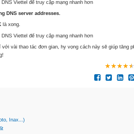
ing DNS server addresses.
K
là xong.
ỉ
với vài thao tác đơn gian
, hy vọng cách này
sẽ giúp tăng 
g!
o, Inax...)
ất