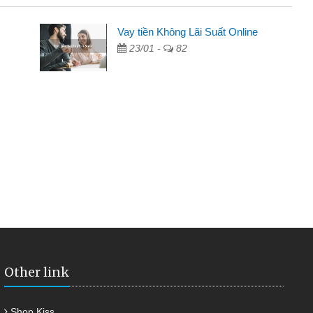
Vay tiền Không Lãi Suất Online
23/01 -
82
Other link
Shop Kiss