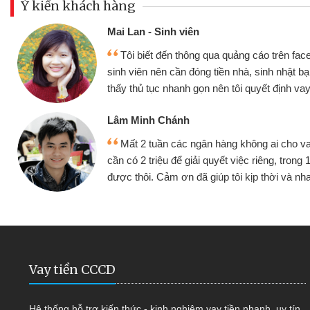
Ý kiến khách hàng
Mai Lan - Sin
ịnh cầm cố chiếc xe wave
Tôi biết đế
vay tiền bằng CMND online
sinh viên nên 
ện lợi, sẽ giới thiệu cho bạn
thấy thủ tục n
Lâm Minh Ch
Mất 2 tuần 
nhỏ lẻ nhiều lúc cần vốn nhập
cần có 2 triệu 
ua bạn bè giới thiệu tôi đã giải
được thôi. Cảm
 mình nhanh chóng
Vay tiền CCCD
Hệ thống hỗ trợ kiến thức - kinh nghiệm vay tiền nhanh, uy tín,