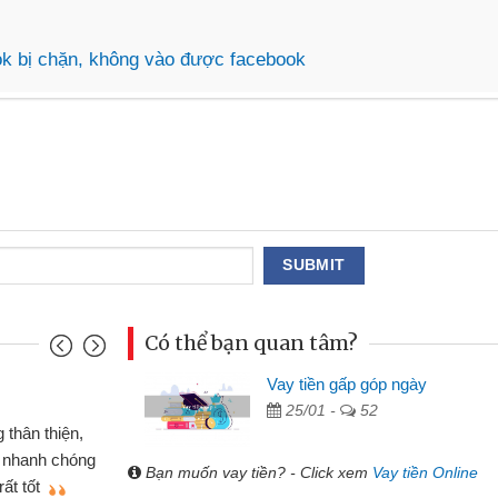
ok bị chặn, không vào được facebook
Có thể bạn quan tâm?
Vay tiền gấp góp ngày
Đoàn Hữu Cảnh
25/01 -
52
Mình cần tiền gấp nên định 
 thân thiện,
nhưng thật may đã có gói vay 
ân nhanh chóng
Bạn muốn vay tiền? - Click xem
Vay tiền Online
không cần gặp mặt nên rất tiện l
rất tốt