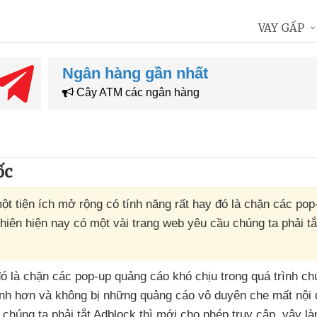
VAY GẤP
Ngân hàng gần nhất
Cây ATM các ngân hàng
ốc
ột tiện ích mở rộng có tính năng rất hay đó là chặn các po
nhiên hiện nay có một vài trang web yêu cầu chúng ta phải t
đó là chặn
các pop-up quảng cáo khó chịu trong
quá trình ch
anh hơn
và không bị
những quảng cáo vô duyên che mất nội 
 chúng ta phải tắt Adblock
thì mới cho phép truy cập
, vậy l