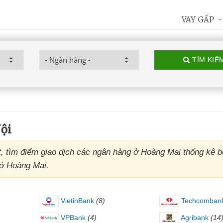
VAY GẤP
TÌM KIẾ
ội
, tìm điểm giao dịch các ngân hàng ở Hoàng Mai thống kê bở
 ở Hoàng Mai.
VietinBank
(8)
Techcomban
VPBank
(4)
Agribank
(14