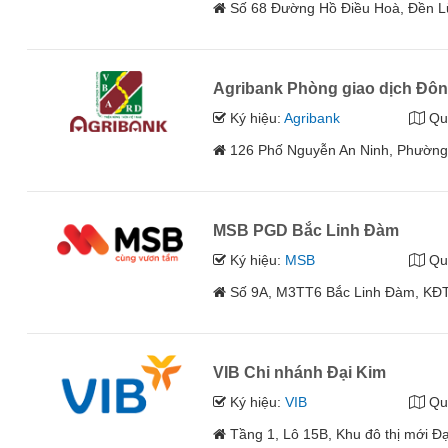
Số 68 Đường Hồ Điều Hoà, Đền L
Agribank Phòng giao dịch Đô
Ký hiệu:
Agribank
Qu
126 Phố Nguyễn An Ninh, Phường
MSB PGD Bắc Linh Đàm
Ký hiệu:
MSB
Qu
Số 9A, M3TT6 Bắc Linh Đàm, KĐT
VIB Chi nhánh Đại Kim
Ký hiệu:
VIB
Qu
Tầng 1, Lô 15B, Khu đô thị mới Đ