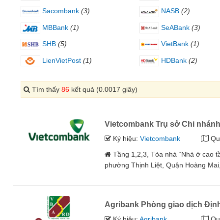
Sacombank
(3)
NASB
(2)
MBBank
(1)
SeABank
(3)
SHB
(5)
VietBank
(1)
LienVietPost
(1)
HDBank
(2)
Tìm thấy
86
kết quả (0.0017 giây)
Vietcombank Trụ sở Chi nhán
Ký hiệu:
Vietcombank
Qu
Tầng 1,2,3, Tòa nhà “Nhà ở cao t
phường Thịnh Liệt, Quận Hoàng Mai,
Agribank Phòng giao dịch Địn
Ký hiệu:
Agribank
Qu