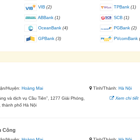
VIB
(2)
TPBank
(1)
ABBank
(1)
SCB
(1)
OceanBank
(4)
PGBank
(2)
GPBank
(3)
PVcomBank
h
ận/Huyện:
Hoàng Mai
Tỉnh/Thành:
Hà Nội
ầng và dịch vụ Cầu Tiên”, 1277 Giải Phóng,
Xem chi tiết
 thành phố Hà Nội
h Công
ận/Huyện:
Hoàng Mai
Tỉnh/Thành:
Hà Nội