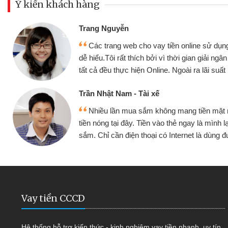
Ý kiến khách hàng
Trang Nguyễn
Các trang web cho vay tiền online sử dụng
dễ hiểu.Tôi rất thích bởi vì thời gian giải ng
tất cả đều thực hiện Online. Ngoài ra lãi suất 
Trần Nhật Nam - Tài xế
Nhiều lần mua sắm không mang tiền mặt
tiền nóng tại đây. Tiền vào thẻ ngay là mình l
sắm. Chỉ cần điện thoại có Internet là dùng
Vay tiền CCCD
Hệ thống hỗ trợ kiến thức - kinh nghiệm vay tiền nhanh, uy tín,