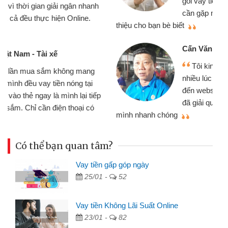
gói vay tiền bằng CMND online không
cần gặp mặt nên rất tiện lợi, sẽ giới
thiệu cho bạn bè biết
qu
Cấn Văn Lực - Tạp hóa
Tôi kinh doanh buôn bán nhỏ lẻ
nhiều lúc cần vốn nhập hàng, nhờ biết
đến website qua bạn bè giới thiệu tôi
đã giải quyết được công việc của
mình nhanh chóng
th
Có thể bạn quan tâm?
Vay tiền gấp góp ngày
25/01 -
52
Vay tiền Không Lãi Suất Online
23/01 -
82