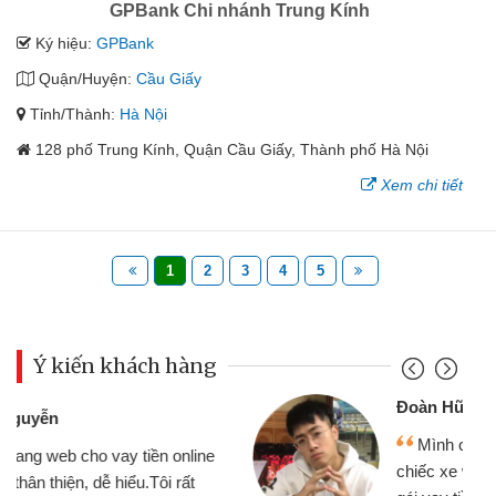
GPBank Chi nhánh Trung Kính
Ký hiệu:
GPBank
Quận/Huyện:
Cầu Giấy
Tỉnh/Thành:
Hà Nội
128 phố Trung Kính, Quận Cầu Giấy, Thành phố Hà Nội
Xem chi tiết
1
2
3
4
5
Ý kiến khách hàng
Đoàn Hữu Cảnh
Mình cần tiền gấp nên định cầm cố
chiếc xe wave nhưng thật may đã có