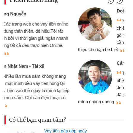
Đoàn Hữu Cảnh
Mình cần tiền gấp nên định cầm cố
chiếc xe wave nhưng thật may đã có
gói vay tiền bằng CMND online không
cần gặp mặt nên rất tiện lợi, sẽ giới
thiệu cho bạn bè biết
qu
Cấn Văn Lực - Tạp hóa
Tôi kinh doanh buôn bán nhỏ lẻ
nhiều lúc cần vốn nhập hàng, nhờ biết
đến website qua bạn bè giới thiệu tôi
đã giải quyết được công việc của
mình nhanh chóng
th
Có thể bạn quan tâm?
Vay tiền gấp góp ngày