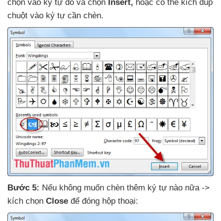
chọn vào ký tự đó
và chọn
Insert
,
hoặc
có thể kích đúp
chuột vào ký tự cần chèn.
Bước 5:
Nếu không muốn chèn thêm ký tự nào nữa ->
kích chọn
Close
để đóng hộp thoại: