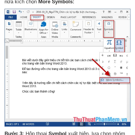
nữa kích chọn
More Symbols:
Bước 3:
Hộp thoại
Symbol
xuất hiện
, lựa chọn nhóm