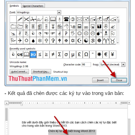
-
Kết quả
đã chèn
được
các ký tự vào trong văn bản: