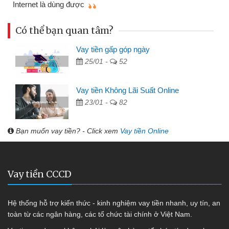
Có thể bạn quan tâm?
Vay tiền gấp góp ngày
25/01 -
52
Vay tiền Không Lãi Suất Online
23/01 -
82
Bạn muốn vay tiền? - Click xem
Vay tiền Online
Vay tiền CCCD
Hệ thống hỗ trợ kiến thức - kinh nghiệm vay tiền nhanh, uy tín, an
toàn từ các ngân hàng, các tổ chức tài chính ở Việt Nam.