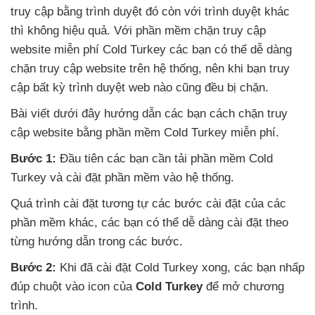
truy cập bằng trình duyệt đó còn
với trình duyệt khác
thì không hiệu quả
. Với phần mềm chặn truy cập
website miễn phí Cold Turkey
các bạn
có thể dễ dàng
chặn truy cập website trên hệ thống
, nên khi bạn truy
cập bất kỳ trình duyệt web nào
cũng đều bị chặn.
Bài viết
dưới đây hướng dẫn
các bạn cách chặn truy
cập website bằng phần mềm Cold Turkey miễn phí
.
Bước 1:
Đầu tiên
các bạn cần tải phần mềm Cold
Turkey
và cài đặt phần mềm vào hệ thống
.
Quá trình cài đặt tương tự
các bước cài đặt
của
các
phần mềm khác
,
các bạn
có thể dễ dàng cài đặt theo
từng hướng dẫn trong
các bước
.
Bước 2:
Khi
đã cài đặt Cold Turkey xong
,
các bạn nhấp
đúp chuột vào icon
của
Cold Turkey
để mở chương
trình
.