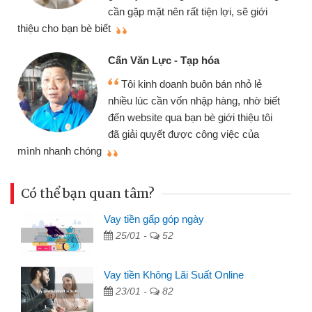
cần gặp mặt nên rất tiện lợi, sẽ giới
thiệu cho bạn bè biết
qu
Cấn Văn Lực - Tạp hóa
Tôi kinh doanh buôn bán nhỏ lẻ
nhiều lúc cần vốn nhập hàng, nhờ biết
đến website qua bạn bè giới thiệu tôi
đã giải quyết được công việc của
mình nhanh chóng
th
Có thể bạn quan tâm?
Vay tiền gấp góp ngày
25/01 -
52
Vay tiền Không Lãi Suất Online
23/01 -
82