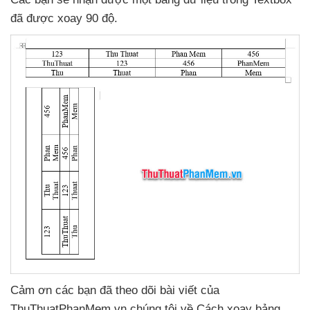
đã
được xoay 90 độ.
Cảm ơn
các bạn
đã theo dõi bài viết
của
ThuThuatPhanMem.vn chúng tôi về Cách xoay bảng