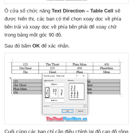
Ô cửa sổ chức năng
Text Direction – Table Cell
sẽ
được hiển thị
,
các bạn
có thể chọn xoay dọc về phía
bên trái
và xoay dọc về phía bên phải
để xoay chữ
trong bảng một góc 90 độ.
Sau đó bấm
OK
để xác nhận.
Cuối cùng
các bạn chỉ cần điều chỉnh lại độ cao độ rộng