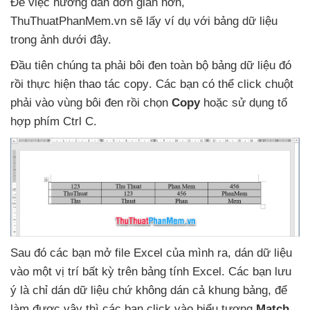
Để việc hướng dẫn đơn giản hơn
,
ThuThuatPhanMem.vn
sẽ lấy ví dụ
với bảng dữ liệu
trong ảnh
dưới đây.
Đầu tiên chúng ta phải bôi đen toàn bộ bảng dữ liệu đó
rồi thực hiện thao tác copy
. Các bạn
có thể click chuột
phải vào vùng bôi đen rồi chọn
Copy
hoặc sử dụng tổ
hợp phím Ctrl C.
Sau đó
các bạn mở file Excel
của mình ra
, dán dữ liệu
vào một vị trí bất kỳ trên bảng tính Excel
. Các bạn lưu
ý là chỉ dán dữ liệu chứ không dán cả khung bảng
,
để
làm
được vậy
thì
các bạn click vào biểu tượng
Match