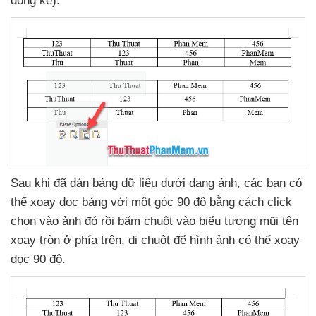
dòng kẻ).
Sau khi
đã dán bảng dữ liệu dưới dạng ảnh
,
các bạn
có
thể xoay dọc bảng
với một góc 90 độ bằng cách click
chọn vào ảnh đó rồi bấm chuột vào biểu tượng mũi tên
xoay tròn ở phía trên
, di chuột
để hình ảnh
có thể xoay
dọc 90 độ.