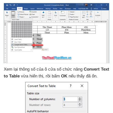
Xem lại thông số
của ô cửa sổ chức năng
Convert Text
to Table
vừa hiển thị
, rồi bấm
OK
nếu thấy
đã ổn.