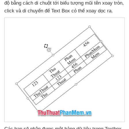
độ bằng cách di chuột tới biểu tượng mũi tên xoay tròn
,
click
và di chuyển
để Text Box
có thể xoay dọc ra.
Các bạn
sẽ nhận
được một bảng dữ liệu trong Textbox