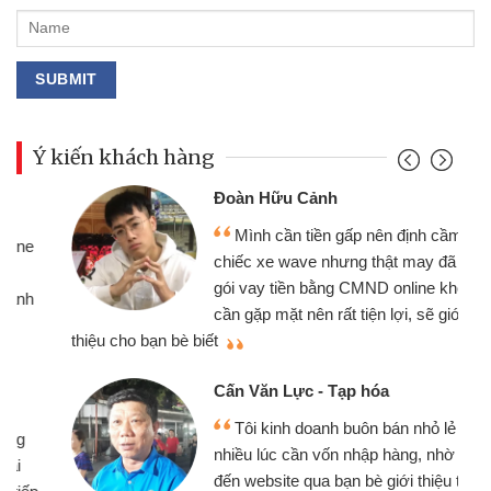
Ý kiến khách hàng
Đoàn Hữu Cảnh
Mình cần tiền gấp nên định cầm cố
chiếc xe wave nhưng thật may đã có
gói vay tiền bằng CMND online không
cần gặp mặt nên rất tiện lợi, sẽ giới
thiệu cho bạn bè biết
qu
Cấn Văn Lực - Tạp hóa
Tôi kinh doanh buôn bán nhỏ lẻ
nhiều lúc cần vốn nhập hàng, nhờ biết
đến website qua bạn bè giới thiệu tôi