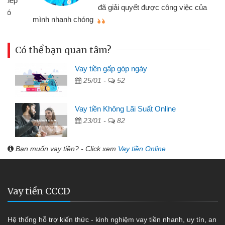
đã giải quyết được công việc của
mình nhanh chóng
th
Có thể bạn quan tâm?
Vay tiền gấp góp ngày
25/01 -
52
Vay tiền Không Lãi Suất Online
23/01 -
82
Bạn muốn vay tiền? - Click xem
Vay tiền Online
Vay tiền CCCD
Hệ thống hỗ trợ kiến thức - kinh nghiệm vay tiền nhanh, uy tín, an