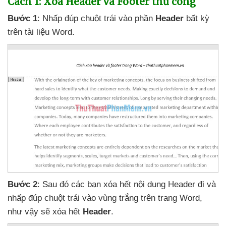
Cách 1: Xóa Header
và Footer thủ công
Bước 1
: Nhấp đúp chuột trái vào phần
Header
bất kỳ
trên tài liệu Word.
Bước 2
: Sau đó
các bạn xóa hết nội dung Header đi
và
nhấp đúp chuột trái vào vùng trắng trên trang Word
,
như vậy
sẽ xóa hết
Header
.