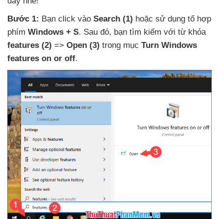
đây
nhé!
Bước 1:
Bạn click vào
Search
(1)
hoặc sử dụng tổ hợp
phím
Windows + S
. Sau đó
, bạn tìm kiếm
với từ khóa
features
(2)
=>
Open
(3)
trong mục
Turn Windows
features on or off
.