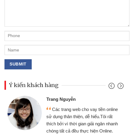
Ý kiến khách hàng
Đoàn Hữu Cảnh
Mình cần tiền gấp nên định cầm cố
chiếc xe wave nhưng thật may đã có
gói vay tiền bằng CMND online không
cần gặp mặt nên rất tiện lợi, sẽ giới