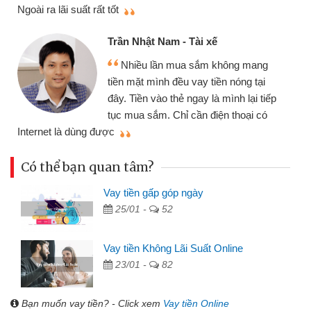
thiệu cho bạn bè biết
qu
Cấn Văn Lực - Tạp hóa
Tôi kinh doanh buôn bán nhỏ lẻ
nhiều lúc cần vốn nhập hàng, nhờ biết
đến website qua bạn bè giới thiệu tôi
đã giải quyết được công việc của
mình nhanh chóng
th
Có thể bạn quan tâm?
Vay tiền gấp góp ngày
25/01 -
52
Vay tiền Không Lãi Suất Online
23/01 -
82
Bạn muốn vay tiền? - Click xem
Vay tiền Online