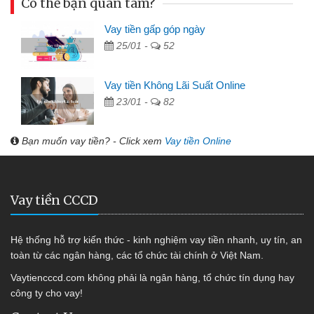
Có thể bạn quan tâm?
Vay tiền gấp góp ngày
25/01 -
52
Vay tiền Không Lãi Suất Online
23/01 -
82
Bạn muốn vay tiền? - Click xem
Vay tiền Online
Vay tiền CCCD
Hệ thống hỗ trợ kiến thức - kinh nghiệm vay tiền nhanh, uy tín, an
toàn từ các ngân hàng, các tổ chức tài chính ở Việt Nam.
Vaytiencccd.com không phải là ngân hàng, tổ chức tín dụng hay
công ty cho vay!