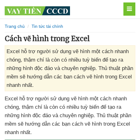
MEN
Trang chủ
Tin tức tài chính
Cách vẽ hình trong Excel
Excel hỗ trợ người sử dụng vẽ hình một cách nhanh
chóng, thậm chí là còn có nhiều tuỳ biến để tạo ra
những hình độc đáo và chuyên nghiệp. Thủ thuật phần
mềm sẽ hướng dẫn các bạn cách vẽ hình trong Excel
nhanh nhất.
Excel hỗ trợ người sử dụng vẽ hình một cách nhanh
chóng
, thậm chí là còn có nhiều tuỳ biến
để tạo ra
những hình độc đáo
và chuyên nghiệp
. Thủ thuật phần
mềm
sẽ hướng dẫn
các bạn cách vẽ hình trong Excel
nhanh nhất.