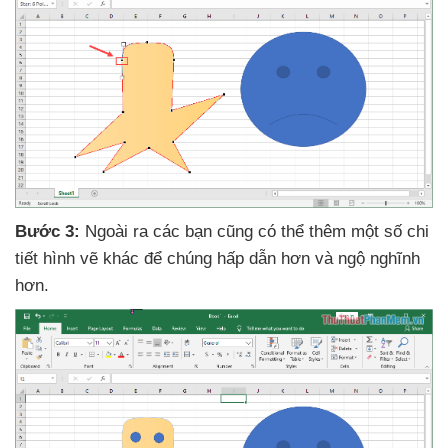
Bước 3:
Ngoài ra
các bạn
cũng
có thể thêm một số chi
tiết hình vẽ khác
để chúng hấp dẫn hơn
và ngộ nghĩnh
hơn.