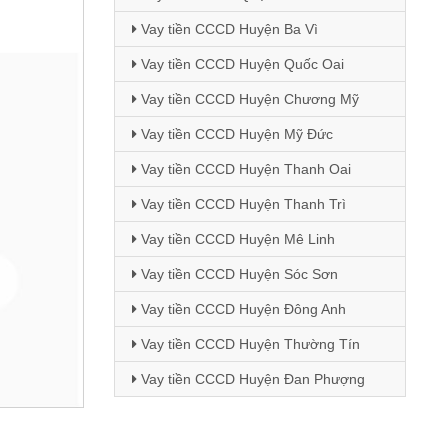
Vay tiền CCCD Huyện Ba Vì
Vay tiền CCCD Huyện Quốc Oai
Vay tiền CCCD Huyện Chương Mỹ
Vay tiền CCCD Huyện Mỹ Đức
Vay tiền CCCD Huyện Thanh Oai
Vay tiền CCCD Huyện Thanh Trì
Vay tiền CCCD Huyện Mê Linh
Vay tiền CCCD Huyện Sóc Sơn
Vay tiền CCCD Huyện Đông Anh
Vay tiền CCCD Huyện Thường Tín
Vay tiền CCCD Huyện Đan Phượng