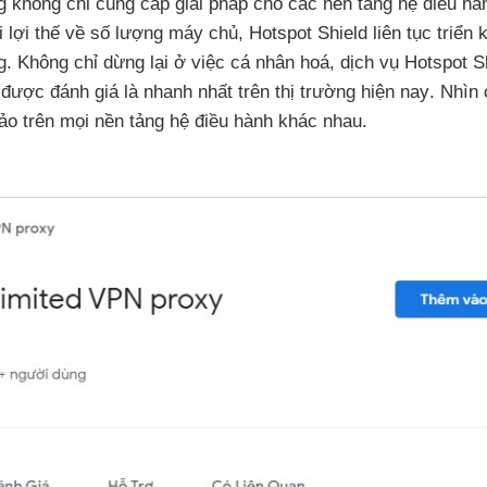
g không chỉ cung cấp giải pháp cho
các nền tảng hệ điều hà
i lợi thế về số lượng máy chủ
, Hotspot Shield liên tục triển 
g
. Không chỉ dừng lại ở việc cá nhân hoá
, dịch vụ Hotspot 
g
được đánh giá là nhanh nhất trên thị trường
hiện nay
. Nhìn
hảo trên
mọi nền tảng hệ điều hành khác nhau.