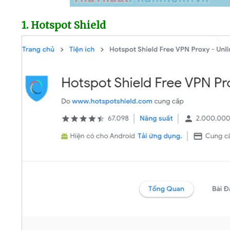
1
. Hotspot Shield