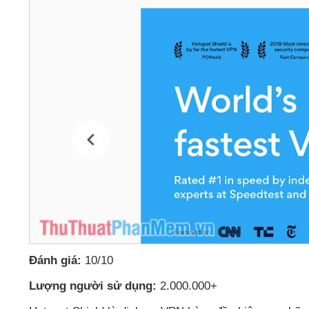
Đánh giá:
10/10
Lượng người sử dụng:
2.000.000+