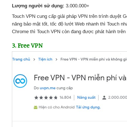
Lượng người sử dụng:
3.000.000+
Touch VPN cung cấp giải pháp VPN trên trình duyệt
năng bảo mật tốt
, tốc độ lướt Web nhanh
thì Touch nh
Chrome
thì Touch VPN còn đang
được phát hành trên
3
. Free VPN