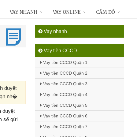
VAY NHANH
VAY ONLINE
CẦM ĐỒ
Vay nhanh
Vay tiền CCCD
Vay tiền CCCD Quận 1
Vay tiền CCCD Quận 2
Vay tiền CCCD Quận 3
nh duyệt
Vay tiền CCCD Quận 4
 bạn nh�
Vay tiền CCCD Quận 5
h duyệt
Vay tiền CCCD Quận 6
ềm
sẽ gửi
Vay tiền CCCD Quận 7