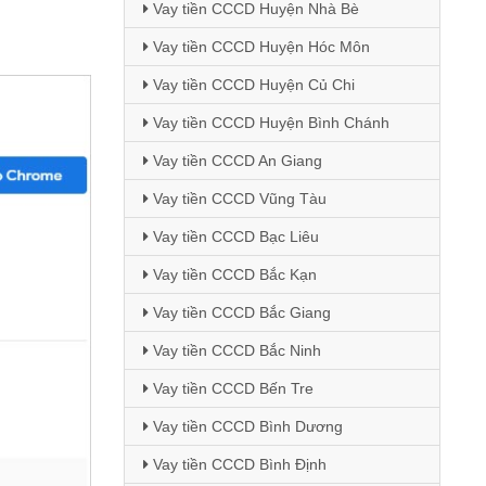
Vay tiền CCCD Huyện Nhà Bè
Vay tiền CCCD Huyện Hóc Môn
Vay tiền CCCD Huyện Củ Chi
Vay tiền CCCD Huyện Bình Chánh
Vay tiền CCCD An Giang
Vay tiền CCCD Vũng Tàu
Vay tiền CCCD Bạc Liêu
Vay tiền CCCD Bắc Kạn
Vay tiền CCCD Bắc Giang
Vay tiền CCCD Bắc Ninh
Vay tiền CCCD Bến Tre
Vay tiền CCCD Bình Dương
Vay tiền CCCD Bình Định