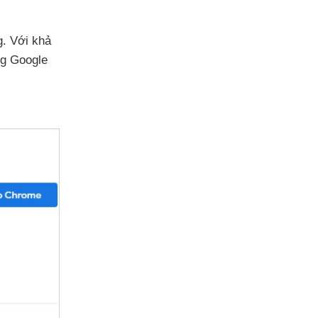
g
. Với khả
ng Google