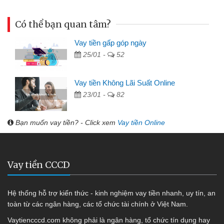
Có thể bạn quan tâm?
Vay tiền gấp góp ngày
25/01 -
52
Vay tiền Không Lãi Suất Online
23/01 -
82
Bạn muốn vay tiền? - Click xem
Vay tiền Online
Vay tiền CCCD
Hệ thống hỗ trợ kiến thức - kinh nghiệm vay tiền nhanh, uy tín, an
toàn từ các ngân hàng, các tổ chức tài chính ở Việt Nam.
Vaytiencccd.com không phải là ngân hàng, tổ chức tín dụng hay