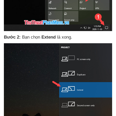
Bước 2:
Bạn chọn
Extend
là xong.