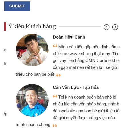
Ý kiến khách hàng
Đoàn Hữu Cảnh
Mình cần tiền gấp nên định cầm cố
chiếc xe wave nhưng thật may đã có
gói vay tiền bằng CMND online không
cần gặp mặt nên rất tiện lợi, sẽ giới
thiệu cho bạn bè biết
qu
Cấn Văn Lực - Tạp hóa
Tôi kinh doanh buôn bán nhỏ lẻ
nhiều lúc cần vốn nhập hàng, nhờ biết
đến website qua bạn bè giới thiệu tôi
đã giải quyết được công việc của
mình nhanh chóng
th