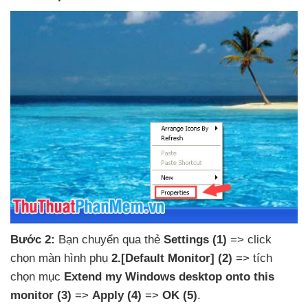
Bước 2:
Bạn chuyển qua thẻ
Settings
(1)
=> click
chọn màn hình phụ
2.[Default Monitor]
(2)
=> tích
chọn mục
Extend my Windows desktop onto this
monitor
(3)
=>
Apply
(4)
=>
OK
(5)
.