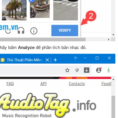
 hãy bấm
Analyze
để phân tích bản nhạc đó
.