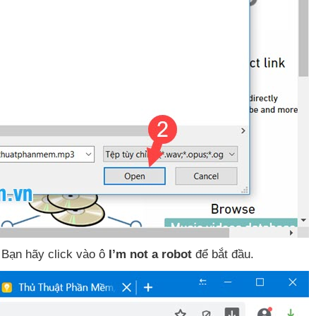
 Bạn hãy click vào ô
I’m not a robot
để bắt đầu
.