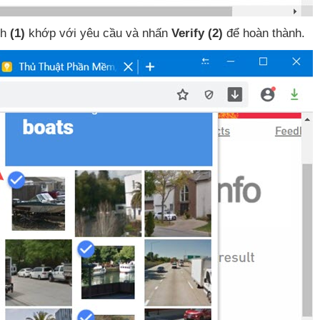
nh
(1)
khớp
với yêu cầu
và nhấn
Verify
(2)
để hoàn thành
.