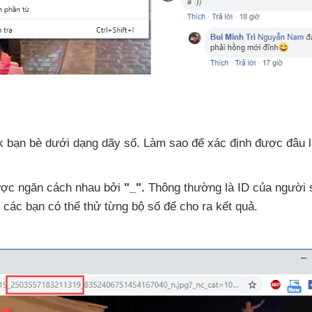
 bạn bè dưới dạng dãy số
. Làm sao
để xác định
được đâu l
ợc ngăn cách nhau
bởi
"_"
.
Thông thường là ID
của người
t
các bạn
có thể thử từng bộ số
để cho ra kết quả.