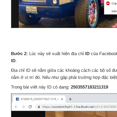
Bước 2:
Lúc này
sẽ xuất hiện địa chỉ
ID
của Facebook
ID
.
Địa chỉ ID
sẽ nằm giữa
các khoảng cách
các bộ số
đư
nằm ở vị trí đó
.
Nếu như gặp phải trường hợp
đặc biệ
Trong bài viết này ID có dạng:
2503557183211319