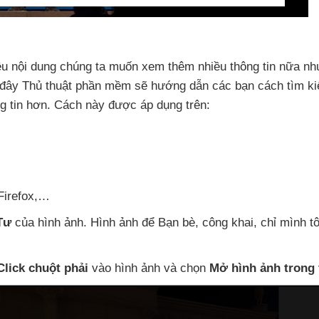
iều nội dung chúng ta muốn xem thêm nhiều thông tin nữa
nh
 đây Thủ thuật phần mềm
sẽ hướng dẫn
các bạn cách tìm k
g tin hơn
. Cách này
được áp dụng trên:
 Firefox,…
Tư
của hình ảnh
. Hình ảnh
để Bạn bè
, công khai
, chỉ mình t
Click chuột phải
vào hình ảnh
và chọn
Mở hình ảnh trong