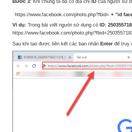
Bước 3:
Khi chúng ta
đã có địa chỉ
ID
của người sử 
https://www.facebook.com/photo.php?fbid=
+ "id fac
Ví dụ:
Trong bài viết người sử dụng có
ID: 25035571
https://www.facebook.com/photo.php?fbid=250355718
Sau khi tạo
được liên kết
các bạn nhấn
Enter
để truy 