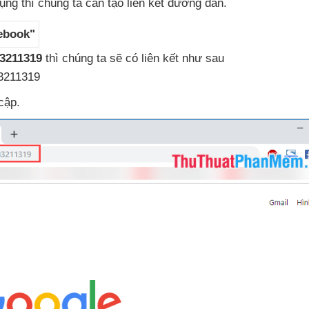
dụng
thì chúng ta cần tạo liên kết đường dẫn.
ebook"
83211319
thì chúng ta
sẽ có liên kết
như sau
3211319
cập.