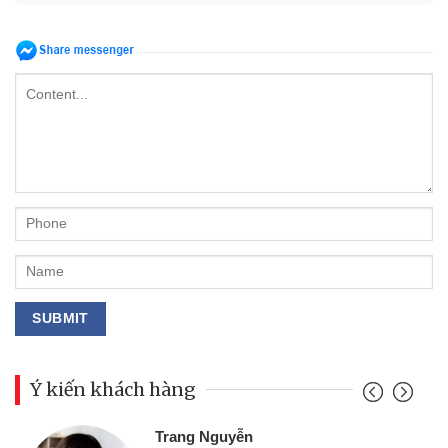
Ý kiến khách hàng
Đoàn Hữu Cảnh