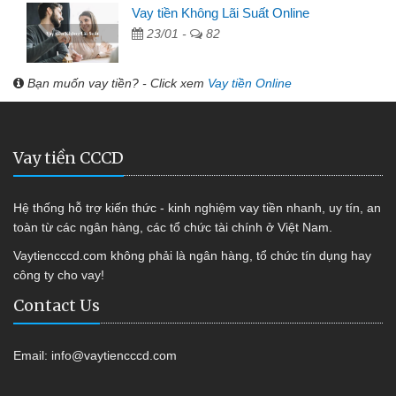
Vay tiền Không Lãi Suất Online
23/01 -
82
Bạn muốn vay tiền? - Click xem
Vay tiền Online
Vay tiền CCCD
Hệ thống hỗ trợ kiến thức - kinh nghiệm vay tiền nhanh, uy tín, an
toàn từ các ngân hàng, các tổ chức tài chính ở Việt Nam.
Vaytiencccd.com không phải là ngân hàng, tổ chức tín dụng hay
công ty cho vay!
Contact Us
Email:
info@vaytiencccd.com