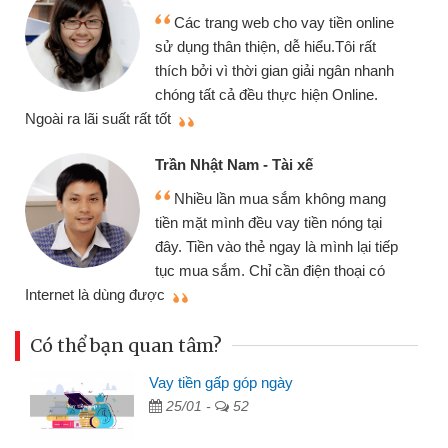
Mình cần tiền gấp nên định cầm cố
chiếc xe wave nhưng thật may đã có
gói vay tiền bằng CMND online không
cần gặp mặt nên rất tiện lợi, sẽ giới
thiệu cho bạn bè biết
qu
Cấn Văn Lực - Tạp hóa
Tôi kinh doanh buôn bán nhỏ lẻ
nhiều lúc cần vốn nhập hàng, nhờ biết
đến website qua bạn bè giới thiệu tôi
đã giải quyết được công việc của
mình nhanh chóng
th
Có thể bạn quan tâm?
Vay tiền gấp góp ngày
25/01 -
52