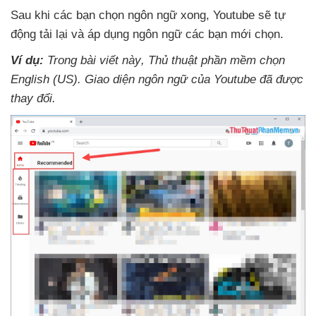
Sau khi
các bạn chọn ngôn ngữ xong
, Youtube
sẽ tự
động tải lại
và áp dụng ngôn ngữ
các bạn mới chọn.
Ví dụ:
Trong bài viết này
, Thủ thuật phần mềm chọn
English (US)
. Giao diện ngôn ngữ
của Youtube
đã
được
thay đổi.