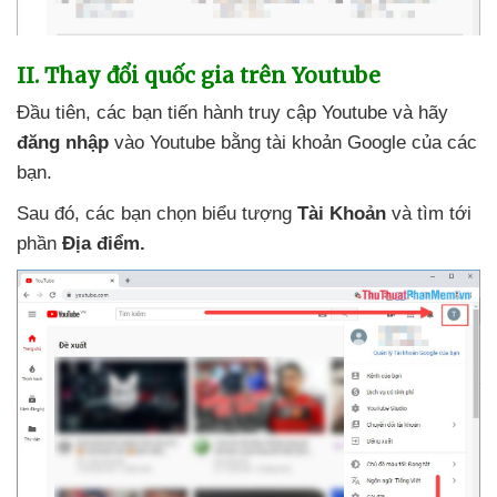
II
. Thay đổi quốc gia trên Youtube
Đầu tiên
,
các bạn tiến hành truy cập Youtube
và hãy
đăng nhập
vào Youtube bằng tài khoản Google
của
các
bạn.
Sau đó
,
các bạn chọn biểu tượng
Tài Khoản
và tìm tới
phần
Địa điểm.