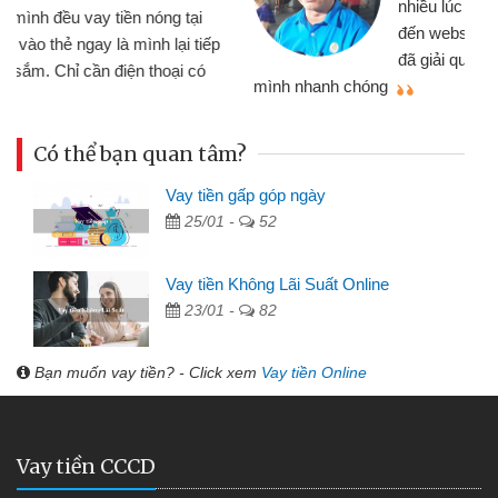
nhiều lúc cần vốn nhập hàng, nhờ biết
đến website qua bạn bè giới thiệu tôi
đã giải quyết được công việc của
mình nhanh chóng
th
Có thể bạn quan tâm?
Vay tiền gấp góp ngày
25/01 -
52
Vay tiền Không Lãi Suất Online
23/01 -
82
Bạn muốn vay tiền? - Click xem
Vay tiền Online
Vay tiền CCCD