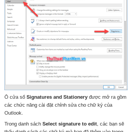
Ô cửa sổ
Signatures and Stationery
được mở ra gồm
các chức năng cài đặt chỉnh sửa cho chữ ký
của
Outlook.
Trong danh sách
Select signature to edit
,
các bạn
sẽ
thấy danh sách
các chữ ký
mà bạn
đã thêm vào trong