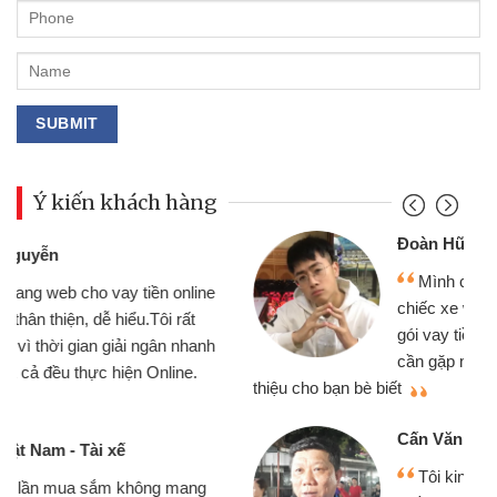
Ý kiến khách hàng
Đoàn Hữu Cảnh
Mình cần tiền gấp nên định cầm cố
chiếc xe wave nhưng thật may đã có
gói vay tiền bằng CMND online không
cần gặp mặt nên rất tiện lợi, sẽ giới
thiệu cho bạn bè biết
qu
Cấn Văn Lực - Tạp hóa
Tôi kinh doanh buôn bán nhỏ lẻ