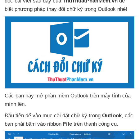
đọc bài viết
sau đây
của
ThuThuatPhanMem.vn
để
biết phương pháp thay đổi chữ ký trong Outlook
nhé!
Các bạn hãy mở phần mềm Outlook trên máy tính
của
mình lên.
Đầu tiên
để vào mục cài đặt chữ ký trong
Outlook
,
các
bạn phải bấm vào ribbon
File
trên thanh công cụ.