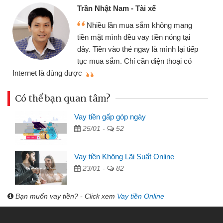
Cấn Văn Lực - Tạp hóa
Tôi kinh doanh buôn bán nhỏ lẻ
nhiều lúc cần vốn nhập hàng, nhờ biết
đến website qua bạn bè giới thiệu tôi
đã giải quyết được công việc của
mình nhanh chóng
th
Có thể bạn quan tâm?
Vay tiền gấp góp ngày
25/01 -
52
Vay tiền Không Lãi Suất Online
23/01 -
82
Bạn muốn vay tiền? - Click xem
Vay tiền Online