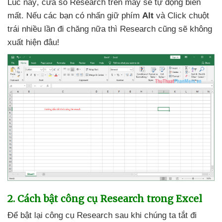
Lúc này
, cửa sổ Research trên máy
sẽ tự động biến
mất
.
Nếu
các bạn có nhấn giữ phím
Alt
và Click chuột
trái nhiều lần đi chăng nữa
thì Research
cũng
sẽ không
xuất hiện đâu!
2
. Cách bật công cụ Research trong Excel
Để bật lại công cụ Research sau khi chúng ta tắt đi