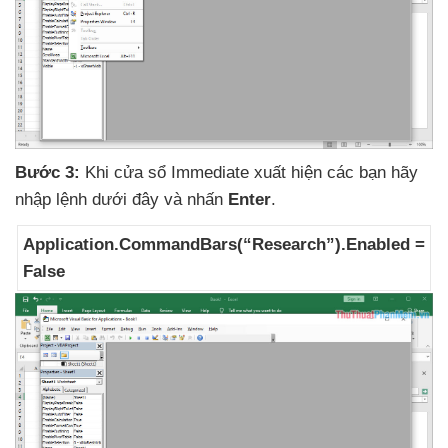
Bước 3:
Khi cửa sổ Immediate xuất hiện
các bạn hãy
nhập lệnh
dưới đây
và nhấn
Enter
.
Application.CommandBars(“Research”).Enabled =
False