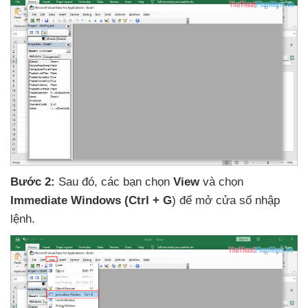
Bước 2:
Sau đó
,
các bạn chọn
View
và chọn
Immediate Windows (Ctrl + G
)
để mở cửa sổ nhập
lệnh.