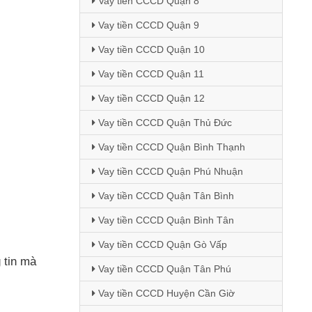
Vay tiền CCCD Quận 8
Vay tiền CCCD Quận 9
Vay tiền CCCD Quận 10
Vay tiền CCCD Quận 11
Vay tiền CCCD Quận 12
Vay tiền CCCD Quận Thủ Đức
Vay tiền CCCD Quận Bình Thạnh
Vay tiền CCCD Quận Phú Nhuận
Vay tiền CCCD Quận Tân Bình
Vay tiền CCCD Quận Bình Tân
Vay tiền CCCD Quận Gò Vấp
 tin
mà
Vay tiền CCCD Quận Tân Phú
Vay tiền CCCD Huyện Cần Giờ