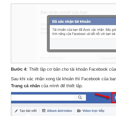
Bước 4:
Thiết lập cơ bản cho tài khoản Facebook
của
Sau khi xác nhận xong tài khoản
thì Facebook
của bạ
Trang cá nhân
của mình
để thiết lập.