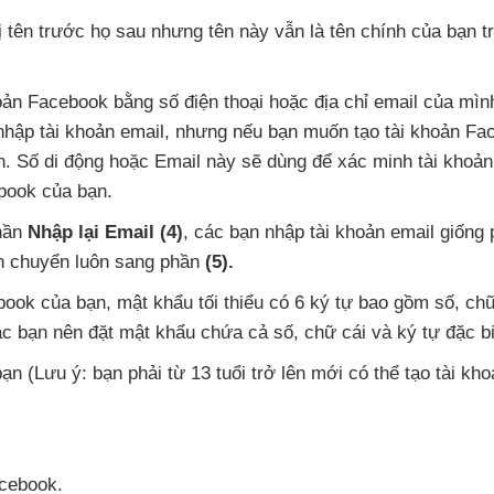
ị tên trước họ sau
nhưng tên này
vẫn là tên chính
của bạn t
hoản Facebook bằng số điện thoại
hoặc địa chỉ email
của mìn
nhập tài khoản email
,
nhưng
nếu bạn muốn tạo tài khoản Fa
n
. Số di động
hoặc Email này
sẽ dùng
để xác minh tài khoản
ebook
của bạn.
phần
Nhập lại Email (4)
,
các bạn nhập tài khoản email giống
n chuyển luôn sang phần
(5).
ebook
của bạn
, mật khẩu tối thiểu có 6 ký tự
bao gồm số
, ch
ác bạn nên đặt mật khẩu chứa cả số
, chữ cái
và ký tự
đặc bi
ạn (Lưu ý: bạn phải từ 13 tuổi
trở lên mới
có thể tạo tài kh
acebook.