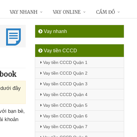
VAY NHANH
VAY ONLINE
CẦM ĐỒ
Vay nhanh
Vay tiền CCCD
Vay tiền CCCD Quận 1
ebook
Vay tiền CCCD Quận 2
Vay tiền CCCD Quận 3
 dưới đây
Vay tiền CCCD Quận 4
Vay tiền CCCD Quận 5
với bạn bè
,
Vay tiền CCCD Quận 6
ài khoản
Vay tiền CCCD Quận 7