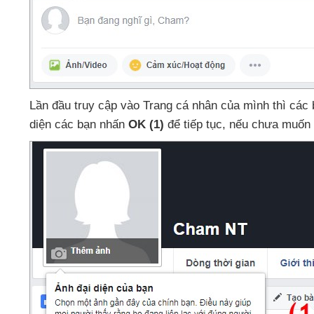
Lần đầu truy cập vào Trang cá nhân
của mình
thì
các
diện
các bạn nhấn
OK
(1)
để tiếp tục
,
nếu chưa muốn