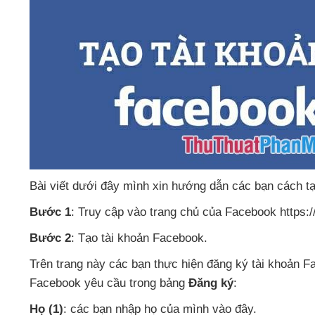
Bài viết
dưới đây mình xin hướng dẫn
các bạn cách t
Bước 1
: Truy cập vào trang chủ
của Facebook https:
Bước 2
: Tạo tài khoản Facebook.
Trên trang này
các bạn thực hiện đăng ký tài khoản F
Facebook yêu cầu trong bảng
Đăng ký
:
Họ
(1)
:
các bạn nhập họ
của mình vào đây.