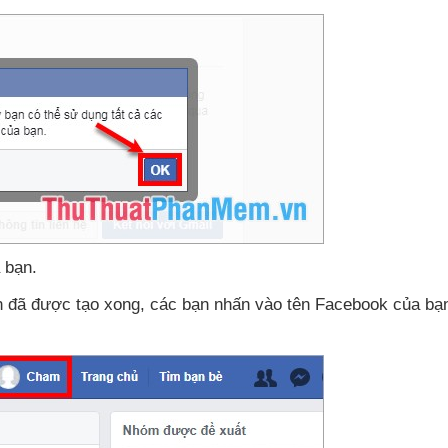
 bạn.
n
đã
được tạo xong
,
các bạn nhấn vào tên Facebook
của bạ