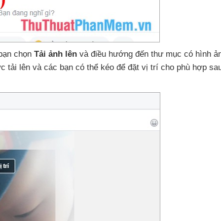
bạn chọn
Tải ảnh lên
và điều hướng đến thư mục có hình ả
c tải lên
và
các bạn
có thể kéo
để đặt vị trí cho phù hợp
sa