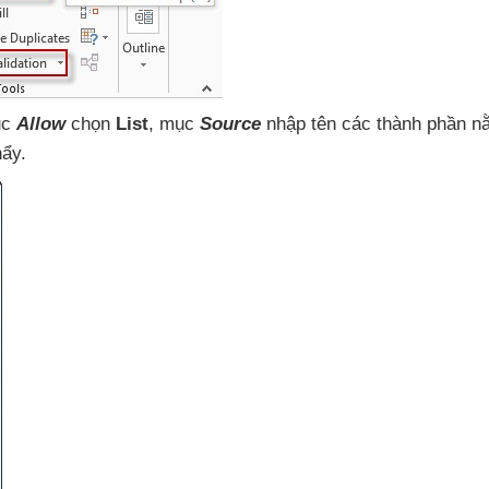
ục
Allow
chọn
List
, mục
Source
nhập tên
các thành phần n
hẩy.