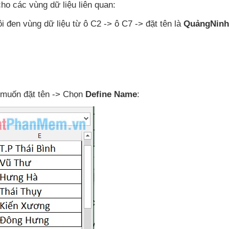
 cho
các vùng dữ liệu liên quan:
i đen vùng dữ liệu từ ô C2 -> ô C7 -> đặt tên là
QuảngNinh
u muốn đặt tên -> Chọn
Define Name
: