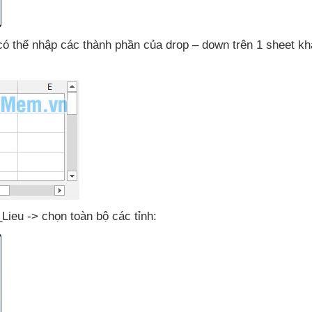
có thể nhập
các thành phần
của drop – down trên 1 sheet k
Lieu -> chọn toàn bộ
các tỉnh: