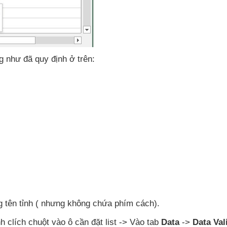
ng như
đã quy định ở trên:
 tên tỉnh (
nhưng không chứa phím cách)
.
h clích chuột vào ô cần đặt list -> Vào tab
Data
->
Data Val