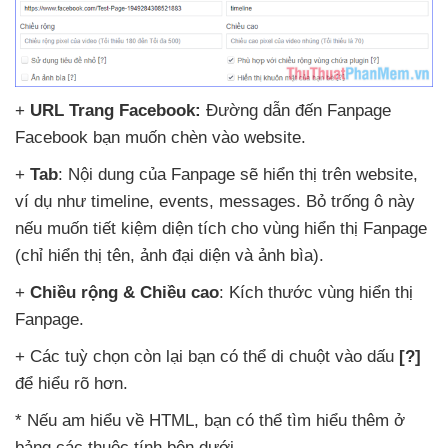
+
URL Trang Facebook:
Đường dẫn đến Fanpage
Facebook bạn muốn chèn vào website.
+
Tab
: Nội dung
của Fanpage
sẽ hiển thị trên website
,
ví dụ như timeline
, events
, messages
. Bỏ trống ô này
nếu muốn tiết kiệm diện tích cho vùng hiển thị Fanpage
(chỉ hiển thị tên
, ảnh đại diện
và ảnh bìa).
+
Chiều rộng & Chiều cao
: Kích thước vùng hiển thị
Fanpage
.
+ Các tuỳ chọn còn lại bạn
có thể di chuột vào dấu
[?]
để hiểu rõ hơn.
*
Nếu am hiểu về HTML
, bạn
có thể tìm hiểu thêm ở
bảng
các thuộc tính bên dưới.