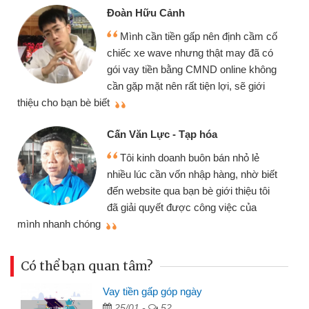
Đoàn Hữu Cảnh
Mình cần tiền gấp nên định cầm cố
chiếc xe wave nhưng thật may đã có
gói vay tiền bằng CMND online không
cần gặp mặt nên rất tiện lợi, sẽ giới
thiệu cho bạn bè biết
qu
Cấn Văn Lực - Tạp hóa
Tôi kinh doanh buôn bán nhỏ lẻ
nhiều lúc cần vốn nhập hàng, nhờ biết
đến website qua bạn bè giới thiệu tôi
đã giải quyết được công việc của
mình nhanh chóng
th
Có thể bạn quan tâm?
Vay tiền gấp góp ngày
25/01 -
52