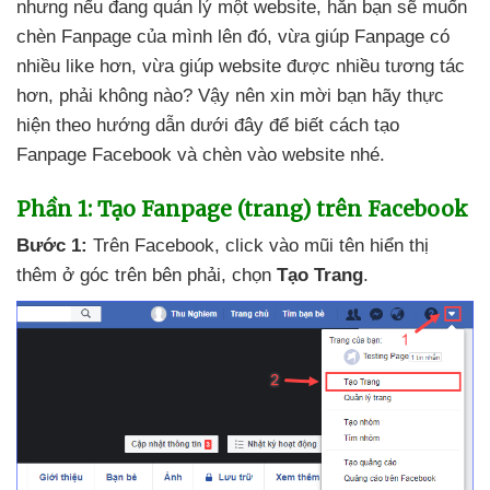
nhưng
nếu đang quản lý một website
, hẳn bạn
sẽ muốn
chèn Fanpage
của mình lên đó
, vừa giúp Fanpage có
nhiều like hơn
, vừa giúp website
được nhiều tương tác
hơn
, phải không nào
? Vậy nên xin mời bạn hãy thực
hiện theo hướng dẫn
dưới đây
để biết cách tạo
Fanpage Facebook
và chèn vào website
nhé.
Phần 1: Tạo Fanpage (trang) trên Facebook
Bước 1:
Trên Facebook
, click vào mũi tên hiển thị
thêm ở góc trên bên phải
, chọn
Tạo Trang
.