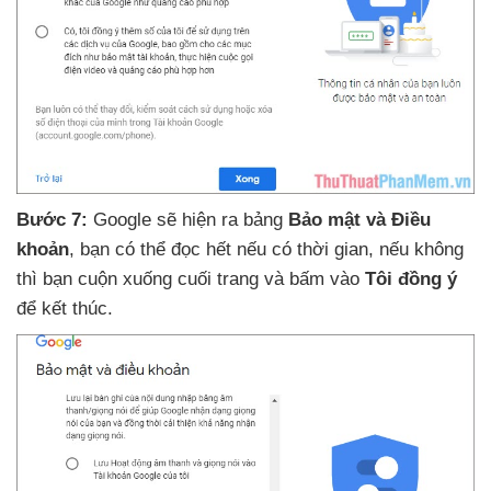
Bước 7:
Google
sẽ hiện ra bảng
Bảo mật
và Điều
khoản
, bạn
có thể đọc hết
nếu có thời gian
,
nếu không
thì bạn cuộn xuống cuối trang
và bấm vào
Tôi đồng ý
để kết thúc.