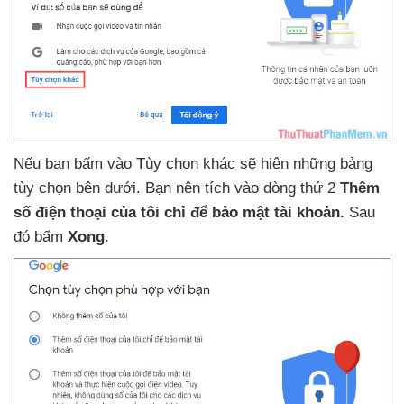
Nếu bạn bấm vào Tùy chọn khác
sẽ hiện
những bảng
tùy chọn bên dưới
. Bạn nên tích vào dòng thứ 2
Thêm
số điện thoại
của tôi chỉ
để bảo mật tài khoản.
Sau
đó bấm
Xong
.