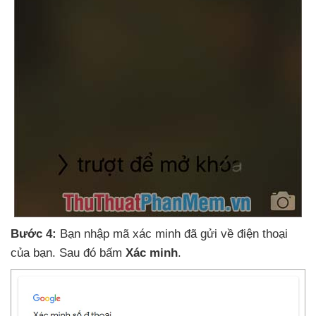
Bước 4:
Bạn nhập mã xác minh
đã gửi về điện thoại
của bạn
. Sau đó bấm
Xác minh
.