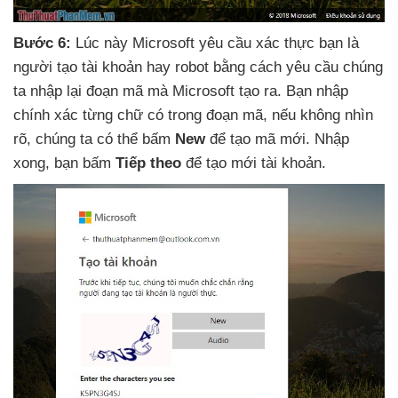
Bước 6:
Lúc này Microsoft yêu cầu xác thực bạn là
người tạo tài khoản hay robot bằng cách yêu cầu chúng
ta nhập lại đoạn mã
mà Microsoft tạo ra
. Bạn nhập
chính xác từng chữ có trong đoạn mã
,
nếu không nhìn
rõ
, chúng ta
có thể bấm
New
để tạo mã mới
. Nhập
xong
, bạn bấm
Tiếp theo
để tạo mới tài khoản.