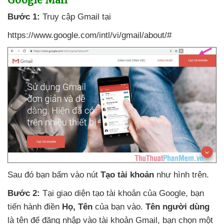
Bước 1:
Truy cập Gmail tại
https://www.google.com/intl/vi/gmail/about/#
Sau đó bạn bấm vào nút
Tạo tài khoản
như hình trên.
Bước 2:
Tại giao diện tạo tài khoản
của Google
, bạn
tiến hành điền
Họ
, Tên
của bạn vào
.
Tên người dùng
là tên
để đăng nhập vào tài khoản Gmail
, bạn chọn một