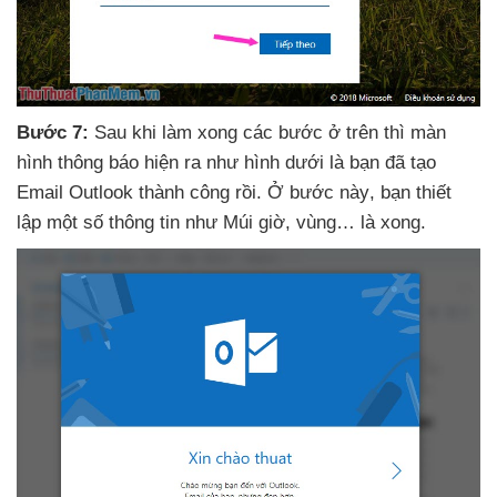
Bước 7:
Sau khi làm xong
các bước ở trên
thì màn
hình thông báo hiện ra như hình dưới là bạn
đã tạo
Email Outlook thành công rồi
. Ở bước này
, bạn thiết
lập một số thông tin như Múi giờ
, vùng… là xong.