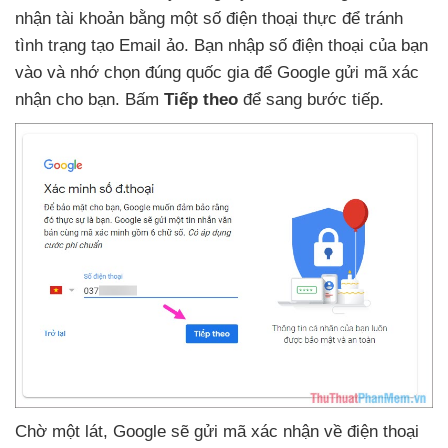
nhận tài khoản bằng một số điện thoại thực
để tránh
tình trạng tạo Email ảo
. Bạn nhập số điện thoại
của bạn
vào
và nhớ chọn đúng quốc gia
để Google gửi mã xác
nhận cho bạn
. Bấm
Tiếp theo
để sang bước tiếp.
Chờ một lát
, Google
sẽ gửi mã xác nhận về điện thoại