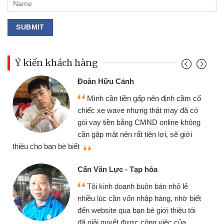
Ý kiến khách hàng
Đoàn Hữu Cảnh
Mình cần tiền gấp nên định cầm cố
chiếc xe wave nhưng thật may đã có
gói vay tiền bằng CMND online không
cần gặp mặt nên rất tiện lợi, sẽ giới
thiệu cho bạn bè biết
qu
Cấn Văn Lực - Tạp hóa
Tôi kinh doanh buôn bán nhỏ lẻ
nhiều lúc cần vốn nhập hàng, nhờ biết
đến website qua bạn bè giới thiệu tôi
đã giải quyết được công việc của