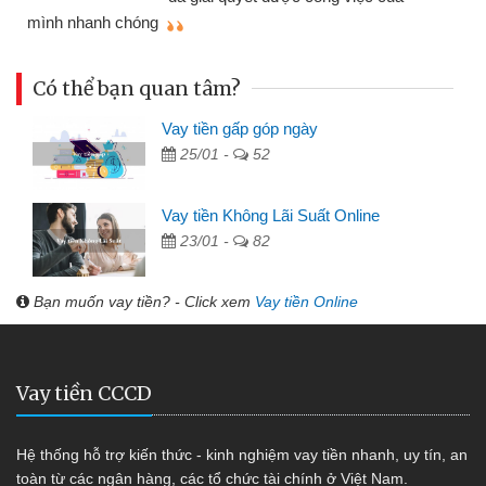
mình nhanh chóng
th
Có thể bạn quan tâm?
Vay tiền gấp góp ngày
25/01 -
52
Vay tiền Không Lãi Suất Online
23/01 -
82
Bạn muốn vay tiền? - Click xem
Vay tiền Online
Vay tiền CCCD
Hệ thống hỗ trợ kiến thức - kinh nghiệm vay tiền nhanh, uy tín, an
toàn từ các ngân hàng, các tổ chức tài chính ở Việt Nam.