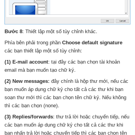
Bước 8
: Thiết lập một số tùy chỉnh khác.
Phía bên phải trong phần
Choose default signature
các bạn thiết lập một số tùy chỉnh:
(1) E-mail account
: tại đây
các bạn chọn tài khoản
email
mà bạn muốn tạo chữ ký.
(2) New messages:
đây chính là hộp thư mới
,
nếu
các
bạn muốn áp dụng chữ ký cho
tất cả
các thư khi bạn
soạn thư mới
thì
các bạn chọn tên chữ ký
.
Nếu không
thì
các bạn chọn (none).
(3) Replies/forwards
: thư trả lời
hoặc chuyển tiếp
,
nếu
các bạn muốn áp dụng chữ ký cho tất cả
các thư khi
bạn nhấn trả lời
hoặc chuyển tiếp
thì
các bạn chọn tên