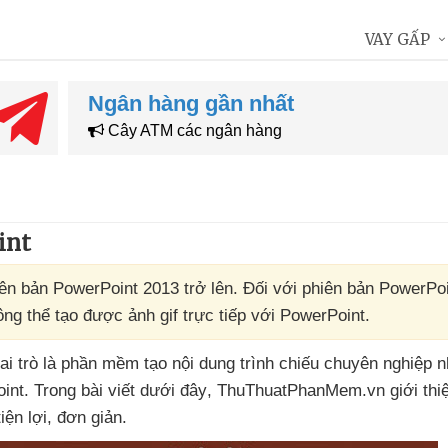
VAY GẤP
Ngân hàng gần nhất
Cây ATM các ngân hàng
int
hiên bản PowerPoint 2013 trở lên. Đối với phiên bản PowerPo
ông thể tạo được ảnh gif trực tiếp với PowerPoint.
vai trò là phần mềm tạo nội dung trình chiếu chuyên nghiệp
n
int
. Trong bài viết
dưới đây
, ThuThuatPhanMem.vn giới thi
iện lợi
, đơn giản.