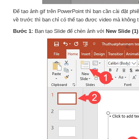
Để tạo ảnh gif trên PowerPoint
thì bạn cần cài đặt ph
về trước
thì bạn chỉ
có thể tạo
được video
mà không t
Bước 1:
Bạn tạo Slide
để chèn ảnh
với
New Slide
(1)