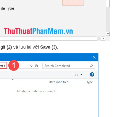
 gif
(2)
và lưu lại
với
Save
(3)
.