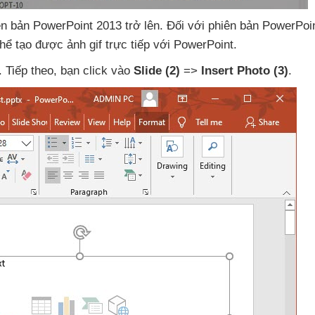
iên bản PowerPoint 2013 trở lên
. Đối
với phiên bản PowerPoin
hể tạo
được ảnh gif trực tiếp
với PowerPoint.
. Tiếp theo
, bạn click vào
Slide
(2)
=>
Insert Photo
(3)
.