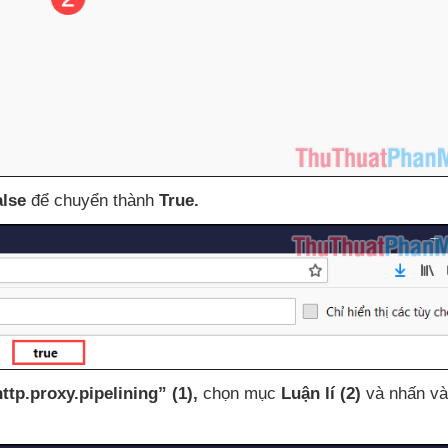
alse
để chuyển thành
True.
ttp.proxy.pipelining”
(1)
,
chọn mục
Luận lí
(2)
và nhấn v