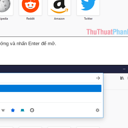
hướng
và nhấn Enter
để mở
.