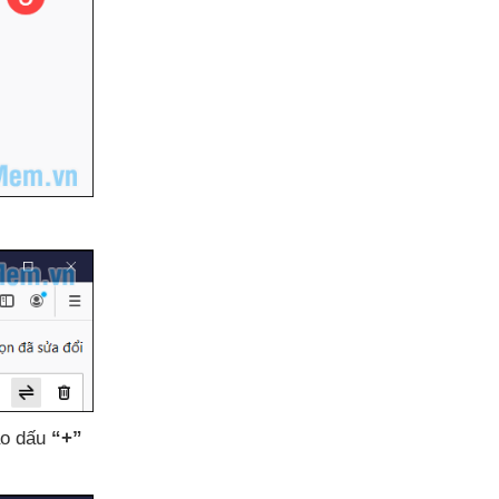
ào dấu
“+”