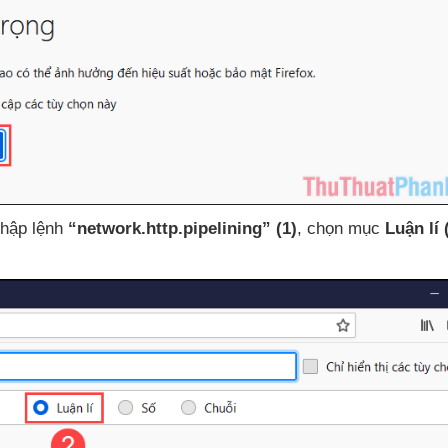
nhập lệnh
“network.http.pipelining”
(1)
, chọn mục
Luận lí