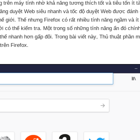
g trên máy tính nhờ khả năng tương thích tốt
và tiêu tốn ít 
năng duyệt Web siêu nhanh
và tốc độ duyệt Web
được đánh 
hế giới
. Thế
nhưng Firefox có
rất nhiều tính năng ngầm
và ít
mới
có thể kiểm tra
. Một trong số
những tính năng ẩn đó chính
thể nhanh hơn gấp đôi
. Trong bài viết này
, Thủ thuật phần
rên Firefox.