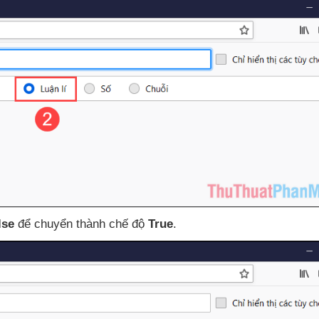
lse
để chuyển thành chế độ
True
.