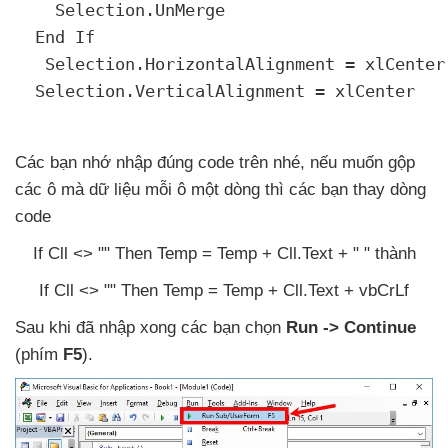
    Selection.UnMerge

  End If

   Selection.HorizontalAlignment = xlCenter

  Selection.VerticalAlignment = xlCenter

Các bạn nhớ nhập đúng code trên
nhé
,
nếu muốn gộp
các ô
mà dữ liệu mỗi ô một dòng
thì
các bạn thay dòng
code
If Cll <> "" Then Temp = Temp + Cll.Text + " "
thành
If Cll <> "" Then Temp = Temp + Cll.Text + vbCrLf
Sau khi
đã nhập xong
các bạn chọn
Run -> Continue
(phím
F5
).