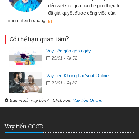
đến website qua bạn bè giới thiệu tôi
đã giải quyết được công việc của
mình nhanh chóng
th
Có thể bạn quan tâm?
Vay tiền gấp góp ngày
25/01 -
52
Vay tiền Không Lãi Suất Online
23/01 -
82
Bạn muốn vay tiền? - Click xem
Vay tiền Online
Vay tiền CCCD