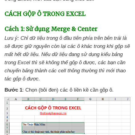
CÁCH GỘP Ô TRONG EXCEL
Cách 1: Sử dụng Merge & Center
Lưu ý: Chỉ dữ liệu trong ô đầu tiên phía trên bên trái là
sẽ
được giữ nguyên còn lại
các ô khác trong khi gộp
sẽ
mất hết dữ liệu.
Nếu dữ liệu đang sử dụng kiểu bảng
trong Excel
thì
sẽ không thể gộp ô
được
,
các bạn cần
chuyển bảng thành
các cell thông thường
thì mới thao
tác gộp ô
được.
Bước 1
: Chọn (bôi đen)
các ô liền kề cần gộp ô.