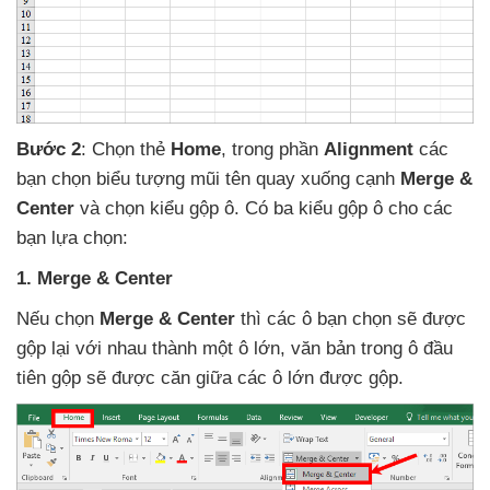
Bước 2
: Chọn thẻ
Home
, trong phần
Alignment
các
bạn chọn biểu tượng mũi tên quay xuống cạnh
Merge &
Center
và chọn kiểu gộp ô
. Có ba kiểu gộp ô cho
các
bạn lựa chọn:
1
. Merge & Center
Nếu chọn
Merge & Center
thì
các ô bạn chọn
sẽ
được
gộp lại
với nhau thành một ô lớn
, văn bản trong ô đầu
tiên gộp
sẽ
được căn giữa
các ô lớn
được gộp.