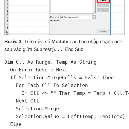
Bước 3
:
Trên cửa sổ
Module
các bạn nhập đoạn code
sau vào giữa Sub test().....
. End Sub
Dim Cll As Range
, Temp As String

  On Error Resume Next

  If Selection.MergeCells = False Then

    For Each Cll In Selection

      If Cll <> "" Then Temp = Temp + Cll.Te
    Next Cll

    Selection.Merge

    Selection.Value = Left(Temp
, Len(Temp) -
  Else
