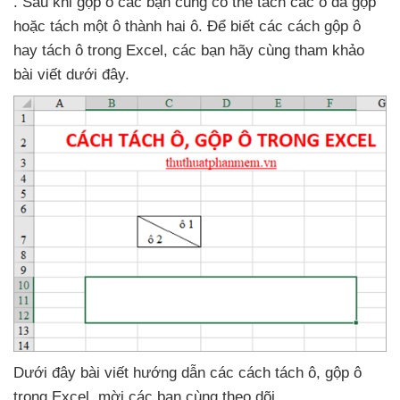
. Sau khi gộp ô
các bạn
cũng
có thể tách
các ô
đã gộp
hoặc tách một ô thành hai ô
. Để biết
các cách gộp ô
hay tách ô trong Excel
,
các bạn hãy cùng tham khảo
bài viết dưới đây.
Dưới đây bài viết hướng dẫn
các cách tách ô
, gộp ô
trong Excel
, mời
các bạn cùng theo dõi.