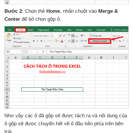
Bước 2
: Chọn thẻ
Home
, nhấn chuột vào
Merge &
Center
để bỏ chọn gộp ô.
Như vậy
các ô
đã gộp
sẽ
được tách ra
và nội dung
của
ô gộp
sẽ
được chuyển hết về ô đầu tiên phía trên bên
trái.