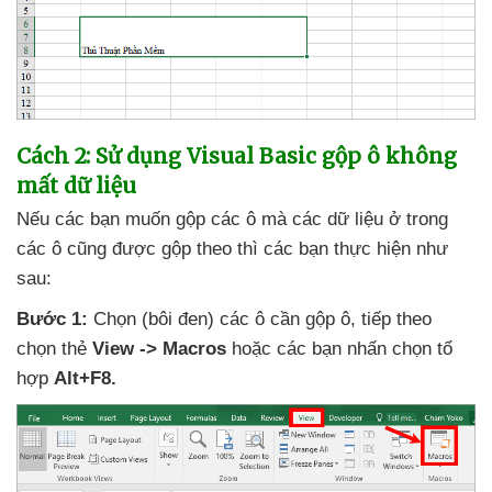
Cách 2: Sử dụng Visual Basic gộp ô không
mất dữ liệu
Nếu
các bạn muốn gộp
các ô
mà
các dữ liệu ở trong
các ô
cũng
được gộp theo
thì
các bạn thực hiện
như
sau:
Bước 1:
Chọn (bôi đen)
các ô cần gộp ô
,
tiếp theo
chọn thẻ
View -> Macros
hoặc
các bạn nhấn chọn tổ
hợp
Alt+F8.