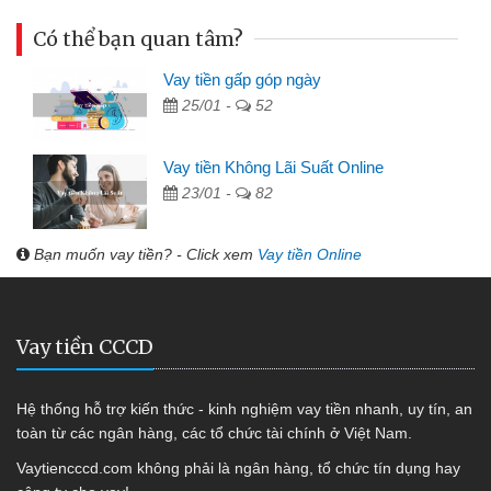
Có thể bạn quan tâm?
Vay tiền gấp góp ngày
25/01 -
52
Vay tiền Không Lãi Suất Online
23/01 -
82
Bạn muốn vay tiền? - Click xem
Vay tiền Online
Vay tiền CCCD
Hệ thống hỗ trợ kiến thức - kinh nghiệm vay tiền nhanh, uy tín, an
toàn từ các ngân hàng, các tổ chức tài chính ở Việt Nam.
Vaytiencccd.com không phải là ngân hàng, tổ chức tín dụng hay