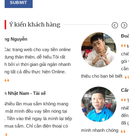
Ý kiến khách hàng
Đoàn Hữu Cảnh
Mình cần tiền gấp nên định cầm cố
chiếc xe wave nhưng thật may đã có
gói vay tiền bằng CMND online không
cần gặp mặt nên rất tiện lợi, sẽ giới
thiệu cho bạn bè biết
qu
Cấn Văn Lực - Tạp hóa
Tôi kinh doanh buôn bán nhỏ lẻ
nhiều lúc cần vốn nhập hàng, nhờ biết
đến website qua bạn bè giới thiệu tôi
đã giải quyết được công việc của
mình nhanh chóng
th