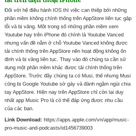
Đối
với hệ điều hành IOS
thì việc can thiệp
bởi
những
phần mềm không chính thống trên AppStore liên tục gặp
lỗi
và bị văng
. Một trong số
những phần mềm xem
Youtube hay trên iPhone đó chính là Youtube Vanced
nhưng vấn đề nằm ở chỗ Youtube Vanced không
được
tải chính thống trên AppStore nên hoạt động không ổn
định
và bị văng liên tục
. Thay vào đó chúng ta cần sử
dụng một phần mềm khác
được tải chính thống trên
AppStore
. Trước đây chúng ta có Musi
, thế
nhưng Musi
cũng bị Google Youtube sờ gáy
và đành ngậm ngùi chia
tay AppStore
.
Hiện nay trên AppStore chỉ còn lại duy
nhất app Music Pro là
có thể đáp ứng
được nhu cầu
của
các bạn.
Link Download:
https://apps.apple.com/vn/app/music-
pro-music-and-podcasts/id1456739003