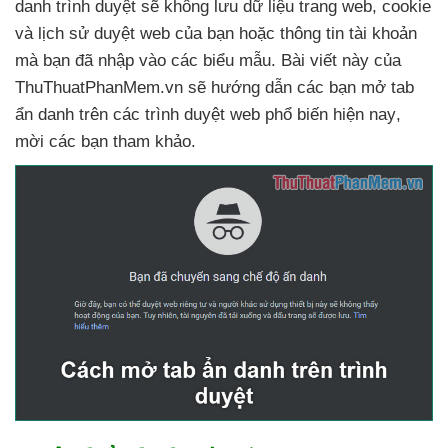
danh trình duyệt
sẽ không lưu dữ liệu trang web
, cookie
và lịch sử duyệt web
của bạn
hoặc thông tin tài khoản
mà bạn
đã nhập vào
các biểu mẫu
. Bài viết này
của
ThuThuatPhanMem.vn
sẽ hướng dẫn
các bạn mở tab
ẩn danh trên
các trình duyệt web phổ biến
hiện nay
,
mời
các bạn tham khảo.