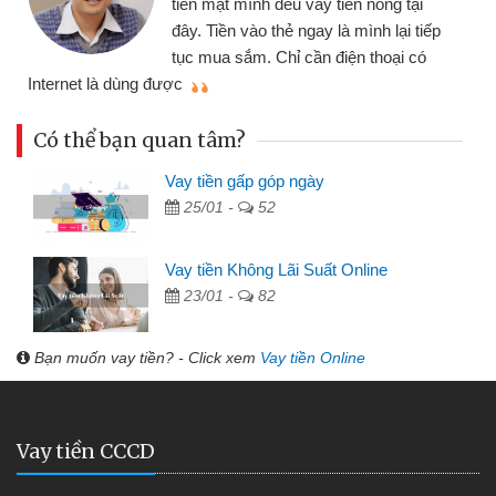
đến website qua bạn bè giới thiệu tôi
đã giải quyết được công việc của
mình nhanh chóng
th
Có thể bạn quan tâm?
Vay tiền gấp góp ngày
25/01 -
52
Vay tiền Không Lãi Suất Online
23/01 -
82
Bạn muốn vay tiền? - Click xem
Vay tiền Online
Vay tiền CCCD